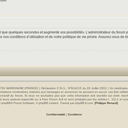
ssion
nd que quelques secondes et augmente vos possibilités. L’administrateur du forum
nos conditions d’utilisation et de notre politique de vie privée. Assurez-vous de bi
00 MARIGNANE (FRANCE) | Déclaration C.N.I.L. N°814215 du 29 Juillet 2002 | Un modérateur es
s informations nominatives relatives aux messages et annonces ne peuvent en aucun cas être utilis
e exclusif du forum. Si vous ne souhaitez pas que cette information soit stockée sur votre mac
 leurs auteurs respectifs ou à Free Forum 4x4 et sont protégés par les articles L. 111-1 et sui
e par phpBB® Forum Software, © phpBB Limited. Traduit par phpBB-fr.com.
[Philippe Renault]
Confidentialité
|
Conditions