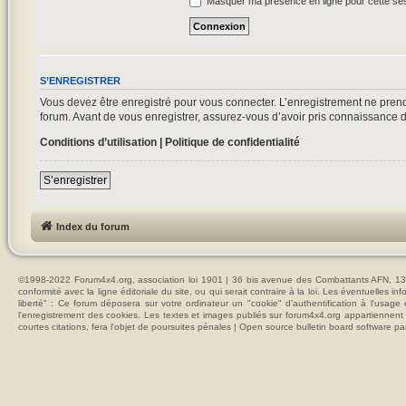
Masquer ma présence en ligne pour cette se
S’ENREGISTRER
Vous devez être enregistré pour vous connecter. L’enregistrement ne pre
forum. Avant de vous enregistrer, assurez-vous d’avoir pris connaissance de 
Conditions d’utilisation
|
Politique de confidentialité
S’enregistrer
Index du forum
©1998-2022 Forum4x4.org, association loi 1901 | 36 bis avenue des Combattants AFN, 137
conformité avec la ligne éditoriale du site, ou qui serait contraire à la loi. Les éventuelle
liberté" : Ce forum déposera sur votre ordinateur un "cookie" d’authentification à l'usag
l'enregistrement des cookies. Les textes et images publiés sur forum4x4.org appartiennent à
courtes citations, fera l'objet de poursuites pénales | Open source bulletin board softwar