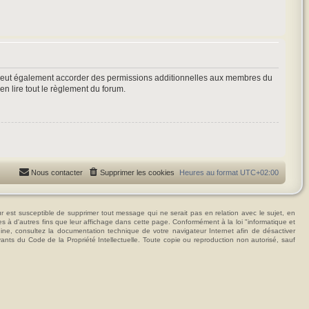
 peut également accorder des permissions additionnelles aux membres du
en lire tout le règlement du forum.
Nous contacter
Supprimer les cookies
Heures au format
UTC+02:00
t susceptible de supprimer tout message qui ne serait pas en relation avec le sujet, en
ées à d'autres fins que leur affichage dans cette page. Conformément à la loi "informatique et
hine, consultez la documentation technique de votre navigateur Internet afin de désactiver
vants du Code de la Propriété Intellectuelle. Toute copie ou reproduction non autorisé, sauf