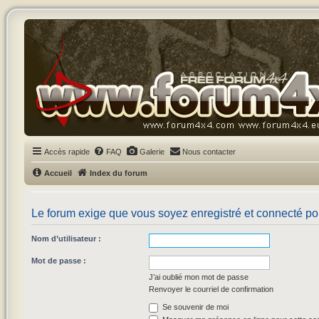
Accès rapide
FAQ
Galerie
Nous contacter
Accueil
Index du forum
Le forum exige que vous soyez enregistré et connecté pou
Nom d’utilisateur :
Mot de passe :
J’ai oublié mon mot de passe
Renvoyer le courriel de confirmation
Se souvenir de moi