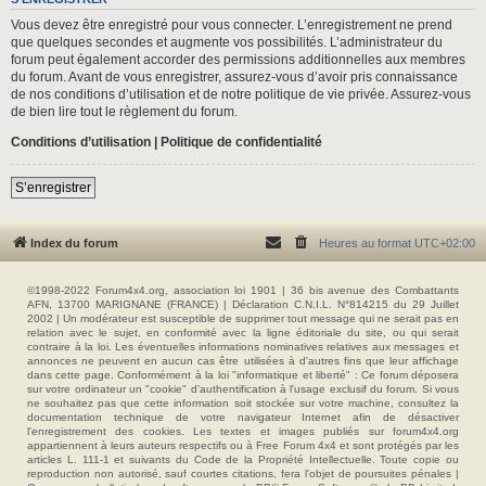
Vous devez être enregistré pour vous connecter. L’enregistrement ne prend
que quelques secondes et augmente vos possibilités. L’administrateur du
forum peut également accorder des permissions additionnelles aux membres
du forum. Avant de vous enregistrer, assurez-vous d’avoir pris connaissance
de nos conditions d’utilisation et de notre politique de vie privée. Assurez-vous
de bien lire tout le règlement du forum.
Conditions d’utilisation
|
Politique de confidentialité
S’enregistrer
Index du forum
Heures au format
UTC+02:00
©1998-2022 Forum4x4.org, association loi 1901 | 36 bis avenue des Combattants
AFN, 13700 MARIGNANE (FRANCE) | Déclaration C.N.I.L. N°814215 du 29 Juillet
2002 | Un modérateur est susceptible de supprimer tout message qui ne serait pas en
relation avec le sujet, en conformité avec la ligne éditoriale du site, ou qui serait
contraire à la loi. Les éventuelles informations nominatives relatives aux messages et
annonces ne peuvent en aucun cas être utilisées à d'autres fins que leur affichage
dans cette page. Conformément à la loi "informatique et liberté" : Ce forum déposera
sur votre ordinateur un "cookie" d’authentification à l'usage exclusif du forum. Si vous
ne souhaitez pas que cette information soit stockée sur votre machine, consultez la
documentation technique de votre navigateur Internet afin de désactiver
l'enregistrement des cookies. Les textes et images publiés sur forum4x4.org
appartiennent à leurs auteurs respectifs ou à Free Forum 4x4 et sont protégés par les
articles L. 111-1 et suivants du Code de la Propriété Intellectuelle. Toute copie ou
reproduction non autorisé, sauf courtes citations, fera l'objet de poursuites pénales |