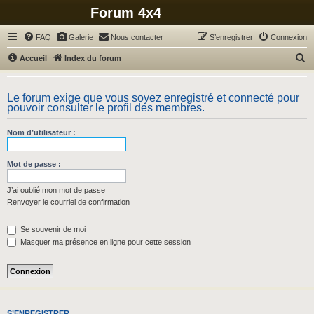
Forum 4x4
FAQ
Galerie
Nous contacter
S’enregistrer
Connexion
R
Accueil
Index du forum
e
c
Le forum exige que vous soyez enregistré et connecté pour
pouvoir consulter le profil des membres.
h
e
Nom d’utilisateur :
r
c
Mot de passe :
h
J’ai oublié mon mot de passe
e
Renvoyer le courriel de confirmation
r
Se souvenir de moi
Masquer ma présence en ligne pour cette session
S’ENREGISTRER