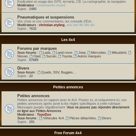
Explication et usage des GPS, terratrip, CB. La cartographie, la navigation.
Modérateur :
commando ricard
Sujets :
2485
Pneumatiques et suspensions
Vos choix et vos commentaires, les conseils d'Eric.
Modérateurs :
christian.styling
,
eric def 90 300 dti
Sujets :
7632
Les 4x4
Forums par marques
Sous-forums :
Lada
,
Land-rover
,
Jeep
,
Mercedes
,
Mitsubishi
,
Nissan
,
Opel
,
Suzuki
,
Toyota
,
Autres marques
Sujets :
57689
Divers
Sous-forum :
Quads, SSV, Buggies...
Sujets :
22
Petites annonces
Petites annonces
Petites annonces en rapport avec le 4x4. Postez ici, et uniquement ici, vos
petites annonces après avoir lu les règles spécifiques à cette rubrique.
Messages purgés régulièrement.
Vous ne pouvez pas répondre directement
en ligne aux Petites Annonces
.
Modérateur :
ToyoDzo
Sous-forums :
Véhicules 4x4
,
Pièces détachées
,
Divers
Sujets :
291
Free Forum 4x4