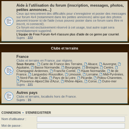
Aide à l'utilisation du forum (inscription, messages, photos,
petites annonces...)
Ceux qui rencontrent des difficultés pour s'enregistrer et poster des messages
sur forum 4x4 (notamment dans les petites annonces) ainsi que des photos
peuvent trouver ici de l'aide (vous pouvez poster dans ce forum sans être ni
inscrit, ni connecté).
Ce forum est exclusivement réservé à cet usage, tout autre sujet sera
immédiatement supprimé.
L'équipe de Free Forum 4x4 n'assure plus d'aide de ce genre par courriel
.
Sujets :
222
Clubs et terrains
France
Clubs et terrains en France, par régions.
Sous-forums :
Carte de France des Terrains
,
Alsace
,
Auvergne
,
Aquitaine
,
Basse Normandie
,
Bourgogne
,
Bretagne
,
Centre
,
Champagne-Ardennes
,
Franche Comté
,
Haute Normandie
,
Ile de
France
,
Languedoc-Roussillon
,
Limousin
,
Lorraine
,
Midi-Pyrénées
,
Nord-Pas de Calais
,
Pays de la Loire
,
Picardie
,
Poitou-Charentes
,
Provence-AlpesCôte d'Azur
,
Rhône-Alpes
,
Corse
,
Outre-mer
Sujets :
221
Autres pays
Clubs et terrains, localisés hors de France.
Sujets :
15
CONNEXION
•
S’ENREGISTRER
Nom d’utilisateur :
Mot de passe :