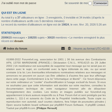
J’ai oublié mon mot de passe
Se souvenir de moi
QUI EST EN LIGNE
Au total il y a
37
utilisateurs en ligne : 3 enregistrés, 0 invisible et 34 invités (d’après le
nombre d’utilisateurs actifs ces 5 dernières minutes)
Le record du nombre d’utilisateurs en ligne est de
19824
, le ven. févr. 20, 2026 5:26 am
STATISTIQUES
2599615
messages •
108255
sujets •
30020
membres • Le membre enregistré le plus
récent est
dosam
.
Index du forum
Heures au format
UTC+02:00
©1998-2022 Forum4x4.org, association loi 1901 | 36 bis avenue des Combattants
AFN, 13700 MARIGNANE (FRANCE) | Déclaration C.N.I.L. N°814215 du 29 Juillet
2002 | Un modérateur est susceptible de supprimer tout message qui ne serait pas en
relation avec le sujet, en conformité avec la ligne éditoriale du site, ou qui serait
contraire à la loi. Les éventuelles informations nominatives relatives aux messages et
annonces ne peuvent en aucun cas être utilisées à d'autres fins que leur affichage
dans cette page. Conformément à la loi "informatique et liberté" : Ce forum déposera
sur votre ordinateur un "cookie" d’authentification à l'usage exclusif du forum. Si vous
ne souhaitez pas que cette information soit stockée sur votre machine, consultez la
documentation technique de votre navigateur Internet afin de désactiver
l'enregistrement des cookies. Les textes et images publiés sur forum4x4.org
appartiennent à leurs auteurs respectifs ou à Free Forum 4x4 et sont protégés par les
articles L. 111-1 et suivants du Code de la Propriété Intellectuelle. Toute copie ou
reproduction non autorisé, sauf courtes citations, fera l'objet de poursuites pénales |
Open source bulletin board software par phpBB® Forum Software, © phpBB Limited.
Traduit par phpBB-fr.com.
[Philippe Renault]