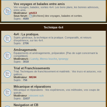
Vos voyages et balades entre amis
Vos voyages, balades, sorties 4x4. Les bons plans, les bonnes adresses,
entre amis.
Modérateur :
phil13
Sous-forum :
[Archives] des voyages, balades et sorties.
Sujets :
4589
Technique 4x4
4x4 : La pratique.
Sujets généraux, la technique et la pratique. Comparatifs, et retours
d'expérience, sur les 4x4.
Sujets :
2706
Aménagements
Équipements et aménagements, préparation. [Pas de sujet concernant la
compétition].
Modérateurs :
Landy
,
Merou louche
,
tprangy
Sujets :
3018
Trial et Franchissements
Trial, Techniques de franchissement et matériels : Vos trucs et astuces, vos
galères...
Modérateur :
MG94
Sujets :
756
Mécanique et réparations
Mécanique et réparations : Vos expériences, vos méthodes, vos coups de
gueule...
Modérateur :
vincent sch
Sujets :
11637
Navigation et CB