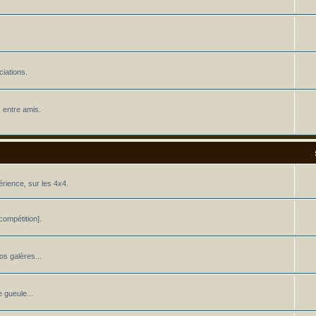
iations.
 entre amis.
érience, sur les 4x4.
ompétition].
os galères...
 gueule...