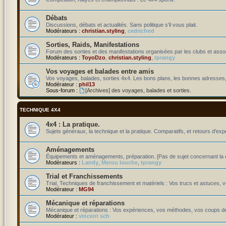
Débats
Discussions, débats et actualités. Sans politique s'il vous plait.
Modérateurs :
christian.styling
,
cedricfred
Sorties, Raids, Manifestations
Forum des sorties et des manifestations organisées par les clubs et assoc
Modérateurs :
ToyoDzo
,
christian.styling
,
tprangy
Vos voyages et balades entre amis
Vos voyages, balades, sorties 4x4. Les bons plans, les bonnes adresses,
Modérateur :
phil13
Sous-forum :
[Archives] des voyages, balades et sorties.
TECHNIQUE 4X4
4x4 : La pratique.
Sujets généraux, la technique et la pratique. Comparatifs, et retours d'exp
Aménagements
Équipements et aménagements, préparation. [Pas de sujet concernant la c
Modérateurs :
Landy
,
Merou louche
,
tprangy
Trial et Franchissements
Trial, Techniques de franchissement et matériels : Vos trucs et astuces, v
Modérateur :
MG94
Mécanique et réparations
Mécanique et réparations : Vos expériences, vos méthodes, vos coups de
Modérateur :
vincent sch