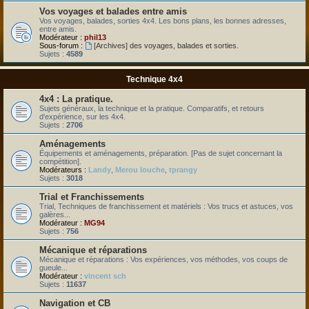
Vos voyages et balades entre amis
Vos voyages, balades, sorties 4x4. Les bons plans, les bonnes adresses,
entre amis.
Modérateur :
phil13
Sous-forum :
[Archives] des voyages, balades et sorties.
Sujets :
4589
Technique 4x4
4x4 : La pratique.
Sujets généraux, la technique et la pratique. Comparatifs, et retours
d'expérience, sur les 4x4.
Sujets :
2706
Aménagements
Équipements et aménagements, préparation. [Pas de sujet concernant la
compétition].
Modérateurs :
Landy
,
Merou louche
,
tprangy
Sujets :
3018
Trial et Franchissements
Trial, Techniques de franchissement et matériels : Vos trucs et astuces, vos
galères...
Modérateur :
MG94
Sujets :
756
Mécanique et réparations
Mécanique et réparations : Vos expériences, vos méthodes, vos coups de
gueule...
Modérateur :
vincent sch
Sujets :
11637
Navigation et CB