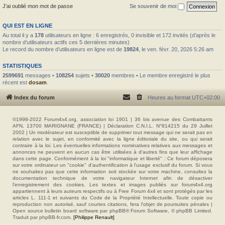
J’ai oublié mon mot de passe
Se souvenir de moi
QUI EST EN LIGNE
Au total il y a
178
utilisateurs en ligne : 6 enregistrés, 0 invisible et 172 invités (d’après le
nombre d’utilisateurs actifs ces 5 dernières minutes)
Le record du nombre d’utilisateurs en ligne est de
19824
, le ven. févr. 20, 2026 5:26 am
STATISTIQUES
2599691
messages •
108254
sujets •
30020
membres • Le membre enregistré le plus
récent est
dosam
.
Index du forum
Heures au format
UTC+02:00
©1998-2022 Forum4x4.org, association loi 1901 | 36 bis avenue des Combattants
AFN, 13700 MARIGNANE (FRANCE) | Déclaration C.N.I.L. N°814215 du 29 Juillet
2002 | Un modérateur est susceptible de supprimer tout message qui ne serait pas en
relation avec le sujet, en conformité avec la ligne éditoriale du site, ou qui serait
contraire à la loi. Les éventuelles informations nominatives relatives aux messages et
annonces ne peuvent en aucun cas être utilisées à d'autres fins que leur affichage
dans cette page. Conformément à la loi "informatique et liberté" : Ce forum déposera
sur votre ordinateur un "cookie" d’authentification à l'usage exclusif du forum. Si vous
ne souhaitez pas que cette information soit stockée sur votre machine, consultez la
documentation technique de votre navigateur Internet afin de désactiver
l'enregistrement des cookies. Les textes et images publiés sur forum4x4.org
appartiennent à leurs auteurs respectifs ou à Free Forum 4x4 et sont protégés par les
articles L. 111-1 et suivants du Code de la Propriété Intellectuelle. Toute copie ou
reproduction non autorisé, sauf courtes citations, fera l'objet de poursuites pénales |
Open source bulletin board software par phpBB® Forum Software, © phpBB Limited.
Traduit par phpBB-fr.com.
[Philippe Renault]