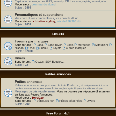
Explication et usage des GPS, terratrip, CB. La cartographie, la navigation.
Modérateur :
commando ricard
Sujets :
2485
Pneumatiques et suspensions
Vos choix et vos commentaires, les conseils d'Eric.
Modérateurs :
christian.styling
,
eric def 90 300 dti
Sujets :
7632
Les 4x4
Forums par marques
Sous-forums :
Lada
,
Land-rover
,
Jeep
,
Mercedes
,
Mitsubishi
,
Nissan
,
Opel
,
Suzuki
,
Toyota
,
Autres marques
Sujets :
57690
Divers
Sous-forum :
Quads, SSV, Buggies...
Sujets :
22
Petites annonces
Petites annonces
Petites annonces en rapport avec le 4x4. Postez ici, et uniquement ici, vos
petites annonces après avoir lu les règles spécifiques à cette rubrique.
Messages purgés régulièrement.
Vous ne pouvez pas répondre directement
en ligne aux Petites Annonces
.
Modérateur :
ToyoDzo
Sous-forums :
Véhicules 4x4
,
Pièces détachées
,
Divers
Sujets :
290
Free Forum 4x4