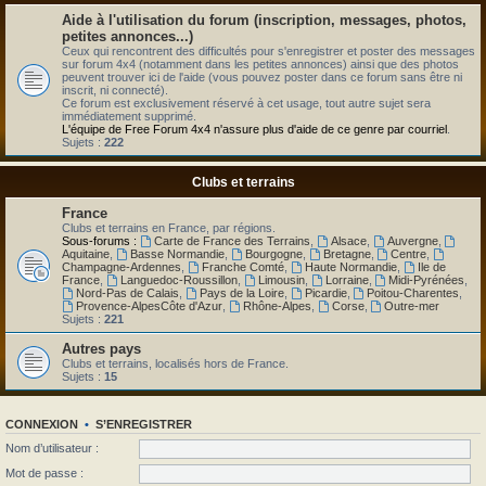
Aide à l'utilisation du forum (inscription, messages, photos,
petites annonces...)
Ceux qui rencontrent des difficultés pour s'enregistrer et poster des messages
sur forum 4x4 (notamment dans les petites annonces) ainsi que des photos
peuvent trouver ici de l'aide (vous pouvez poster dans ce forum sans être ni
inscrit, ni connecté).
Ce forum est exclusivement réservé à cet usage, tout autre sujet sera
immédiatement supprimé.
L'équipe de Free Forum 4x4 n'assure plus d'aide de ce genre par courriel
.
Sujets :
222
Clubs et terrains
France
Clubs et terrains en France, par régions.
Sous-forums :
Carte de France des Terrains
,
Alsace
,
Auvergne
,
Aquitaine
,
Basse Normandie
,
Bourgogne
,
Bretagne
,
Centre
,
Champagne-Ardennes
,
Franche Comté
,
Haute Normandie
,
Ile de
France
,
Languedoc-Roussillon
,
Limousin
,
Lorraine
,
Midi-Pyrénées
,
Nord-Pas de Calais
,
Pays de la Loire
,
Picardie
,
Poitou-Charentes
,
Provence-AlpesCôte d'Azur
,
Rhône-Alpes
,
Corse
,
Outre-mer
Sujets :
221
Autres pays
Clubs et terrains, localisés hors de France.
Sujets :
15
CONNEXION
•
S’ENREGISTRER
Nom d’utilisateur :
Mot de passe :