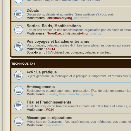
Débats
Discussions, débats et actualités. Sans politique s'il vous plait.
Modérateurs :
christian.styling
,
cedricfred
Sorties, Raids, Manifestations
Forum des sorties et des manifestations organisées par les clubs et assoc
Modérateurs :
ToyoDzo
,
christian.styling
,
tprangy
Vos voyages et balades entre amis
Vos voyages, balades, sorties 4x4. Les bons plans, les bonnes adresses,
Modérateur :
phil13
Sous-forum :
[Archives] des voyages, balades et sorties.
TECHNIQUE 4X4
4x4 : La pratique.
Sujets généraux, la technique et la pratique. Comparatifs, et retours d'exp
Aménagements
Équipements et aménagements, préparation. [Pas de sujet concernant la c
Modérateurs :
Landy
,
Merou louche
,
tprangy
Trial et Franchissements
Trial, Techniques de franchissement et matériels : Vos trucs et astuces, v
Modérateur :
MG94
Mécanique et réparations
Mécanique et réparations : Vos expériences, vos méthodes, vos coups de
Modérateur :
vincent sch