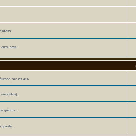
iations.
 entre amis.
érience, sur les 4x4.
ompétition].
os galères...
 gueule...