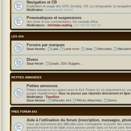
Navigation et CB
Explication et usage des GPS, terratrip, CB. La cartographie, la navigation
Modérateur :
commando ricard
Pneumatiques et suspensions
Vos choix et vos commentaires, les conseils d'Eric.
Modérateurs :
christian.styling
,
eric def 90 300 dti
LES 4X4
Forums par marques
Sous-forums :
Lada
,
Land-rover
,
Jeep
,
Mercedes
,
Mitsubish
Divers
Sous-forum :
Quads, SSV, Buggies...
PETITES ANNONCES
Petites annonces
Petites annonces en rapport avec le 4x4. Postez ici, et uniquement ici, v
purgés régulièrement.
Vous ne pouvez pas répondre directement en ligne
Modérateur :
ToyoDzo
Sous-forums :
Véhicules 4x4
,
Pièces détachées
,
Divers
FREE FORUM 4X4
Aide à l'utilisation du forum (inscription, messages, phot
Ceux qui rencontrent des difficultés pour s'enregistrer et poster des m
peuvent trouver ici de l'aide (vous pouvez poster dans ce forum sans être n
Ce forum est exclusivement réservé à cet usage, tout autre sujet sera i