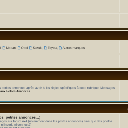
.
i
,
Nissan
,
Opel
,
Suzuki
,
Toyota
,
Autres marques
os petites annonces après avoir lu les règles spécifiques à cette rubrique. Messages
 aux Petites Annonces
.
os, petites annonces...)
essages sur forum 4x4 (notamment dans les petites annonces) ainsi que des photos
i inscrit, ni connecté).
mmédiatement supprimé.