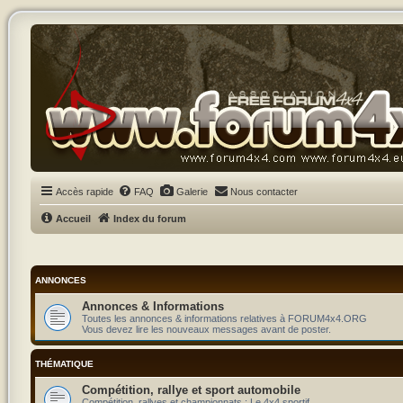
Accès rapide
FAQ
Galerie
Nous contacter
Accueil
Index du forum
ANNONCES
Annonces & Informations
Toutes les annonces & informations relatives à FORUM4x4.ORG
Vous devez lire les nouveaux messages avant de poster.
THÉMATIQUE
Compétition, rallye et sport automobile
Compétition, rallyes et championnats : Le 4x4 sportif.