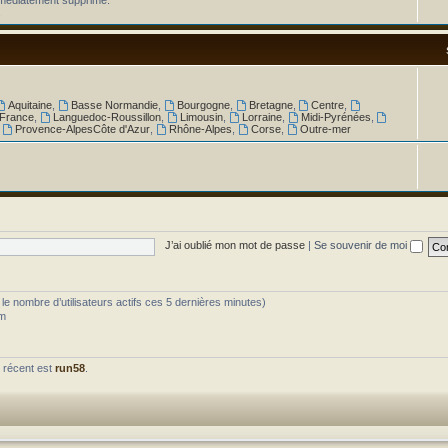
.
Aquitaine
,
Basse Normandie
,
Bourgogne
,
Bretagne
,
Centre
,
 France
,
Languedoc-Roussillon
,
Limousin
,
Lorraine
,
Midi-Pyrénées
,
,
Provence-AlpesCôte d'Azur
,
Rhône-Alpes
,
Corse
,
Outre-mer
J’ai oublié mon mot de passe
|
Se souvenir de moi
ès le nombre d’utilisateurs actifs ces 5 dernières minutes)
am
 récent est
run58
.