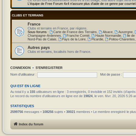
L'équipe de Free Forum 4x4 n'assure plus d'aide de ce genre par courriel
CLUBS ET TERRAINS
France
Clubs et terrains en France, par régions.
Sous-forums :
Carte de France des Terrains
,
Alsace
,
Auvergne
,
Champagne-Ardennes
,
Franche Comté
,
Haute Normandie
,
Ile de
Nord-Pas de Calais
,
Pays de la Loire
,
Picardie
,
Poitou-Charentes
Autres pays
Clubs et terrains, localisés hors de France.
CONNEXION
•
S’ENREGISTRER
Nom d’utilisateur :
Mot de passe :
QUI EST EN LIGNE
Au total il y a
155
utilisateurs en ligne : 3 enregistrés, 0 invisible et 152 invités (d’apr
Le record du nombre d’utilisateurs en ligne est de
19824
, le ven. févr. 20, 2026 5:26 
STATISTIQUES
2599756
messages •
108256
sujets •
30021
membres • Le membre enregistré le plus
Index du forum