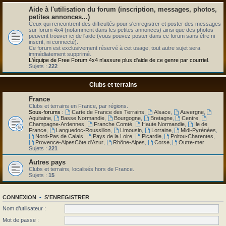
Aide à l'utilisation du forum (inscription, messages, photos,
petites annonces...)
Ceux qui rencontrent des difficultés pour s'enregistrer et poster des messages
sur forum 4x4 (notamment dans les petites annonces) ainsi que des photos
peuvent trouver ici de l'aide (vous pouvez poster dans ce forum sans être ni
inscrit, ni connecté).
Ce forum est exclusivement réservé à cet usage, tout autre sujet sera
immédiatement supprimé.
L'équipe de Free Forum 4x4 n'assure plus d'aide de ce genre par courriel
.
Sujets :
222
Clubs et terrains
France
Clubs et terrains en France, par régions.
Sous-forums :
Carte de France des Terrains
,
Alsace
,
Auvergne
,
Aquitaine
,
Basse Normandie
,
Bourgogne
,
Bretagne
,
Centre
,
Champagne-Ardennes
,
Franche Comté
,
Haute Normandie
,
Ile de
France
,
Languedoc-Roussillon
,
Limousin
,
Lorraine
,
Midi-Pyrénées
,
Nord-Pas de Calais
,
Pays de la Loire
,
Picardie
,
Poitou-Charentes
,
Provence-AlpesCôte d'Azur
,
Rhône-Alpes
,
Corse
,
Outre-mer
Sujets :
221
Autres pays
Clubs et terrains, localisés hors de France.
Sujets :
15
CONNEXION
•
S’ENREGISTRER
Nom d’utilisateur :
Mot de passe :