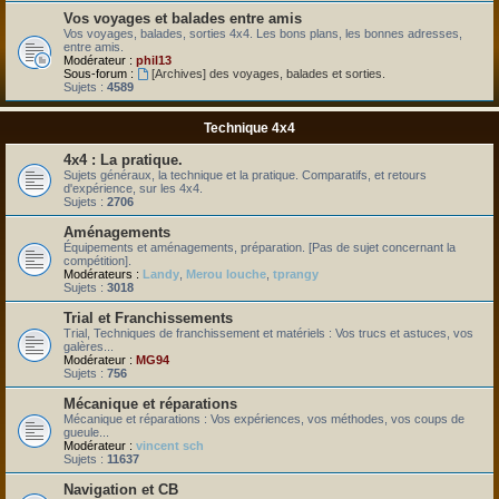
Vos voyages et balades entre amis
Vos voyages, balades, sorties 4x4. Les bons plans, les bonnes adresses,
entre amis.
Modérateur :
phil13
Sous-forum :
[Archives] des voyages, balades et sorties.
Sujets :
4589
Technique 4x4
4x4 : La pratique.
Sujets généraux, la technique et la pratique. Comparatifs, et retours
d'expérience, sur les 4x4.
Sujets :
2706
Aménagements
Équipements et aménagements, préparation. [Pas de sujet concernant la
compétition].
Modérateurs :
Landy
,
Merou louche
,
tprangy
Sujets :
3018
Trial et Franchissements
Trial, Techniques de franchissement et matériels : Vos trucs et astuces, vos
galères...
Modérateur :
MG94
Sujets :
756
Mécanique et réparations
Mécanique et réparations : Vos expériences, vos méthodes, vos coups de
gueule...
Modérateur :
vincent sch
Sujets :
11637
Navigation et CB