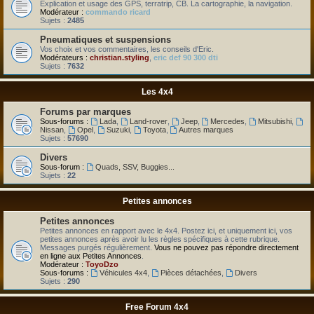
Explication et usage des GPS, terratrip, CB. La cartographie, la navigation.
Modérateur :
commando ricard
Sujets :
2485
Pneumatiques et suspensions
Vos choix et vos commentaires, les conseils d'Eric.
Modérateurs :
christian.styling
,
eric def 90 300 dti
Sujets :
7632
Les 4x4
Forums par marques
Sous-forums :
Lada
,
Land-rover
,
Jeep
,
Mercedes
,
Mitsubishi
,
Nissan
,
Opel
,
Suzuki
,
Toyota
,
Autres marques
Sujets :
57690
Divers
Sous-forum :
Quads, SSV, Buggies...
Sujets :
22
Petites annonces
Petites annonces
Petites annonces en rapport avec le 4x4. Postez ici, et uniquement ici, vos
petites annonces après avoir lu les règles spécifiques à cette rubrique.
Messages purgés régulièrement.
Vous ne pouvez pas répondre directement
en ligne aux Petites Annonces
.
Modérateur :
ToyoDzo
Sous-forums :
Véhicules 4x4
,
Pièces détachées
,
Divers
Sujets :
290
Free Forum 4x4