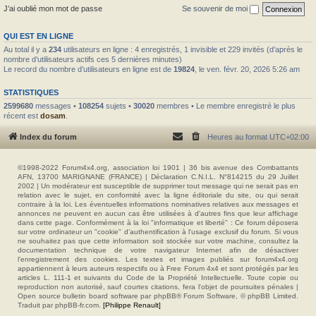
J’ai oublié mon mot de passe
Se souvenir de moi
QUI EST EN LIGNE
Au total il y a
234
utilisateurs en ligne : 4 enregistrés, 1 invisible et 229 invités (d’après le
nombre d’utilisateurs actifs ces 5 dernières minutes)
Le record du nombre d’utilisateurs en ligne est de
19824
, le ven. févr. 20, 2026 5:26 am
STATISTIQUES
2599680
messages •
108254
sujets •
30020
membres • Le membre enregistré le plus
récent est
dosam
.
Index du forum
Heures au format
UTC+02:00
©1998-2022 Forum4x4.org, association loi 1901 | 36 bis avenue des Combattants
AFN, 13700 MARIGNANE (FRANCE) | Déclaration C.N.I.L. N°814215 du 29 Juillet
2002 | Un modérateur est susceptible de supprimer tout message qui ne serait pas en
relation avec le sujet, en conformité avec la ligne éditoriale du site, ou qui serait
contraire à la loi. Les éventuelles informations nominatives relatives aux messages et
annonces ne peuvent en aucun cas être utilisées à d'autres fins que leur affichage
dans cette page. Conformément à la loi "informatique et liberté" : Ce forum déposera
sur votre ordinateur un "cookie" d’authentification à l'usage exclusif du forum. Si vous
ne souhaitez pas que cette information soit stockée sur votre machine, consultez la
documentation technique de votre navigateur Internet afin de désactiver
l'enregistrement des cookies. Les textes et images publiés sur forum4x4.org
appartiennent à leurs auteurs respectifs ou à Free Forum 4x4 et sont protégés par les
articles L. 111-1 et suivants du Code de la Propriété Intellectuelle. Toute copie ou
reproduction non autorisé, sauf courtes citations, fera l'objet de poursuites pénales |
Open source bulletin board software par phpBB® Forum Software, © phpBB Limited.
Traduit par phpBB-fr.com.
[Philippe Renault]