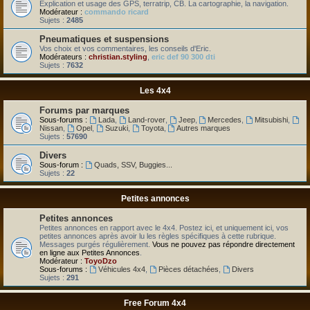
Explication et usage des GPS, terratrip, CB. La cartographie, la navigation.
Modérateur :
commando ricard
Sujets :
2485
Pneumatiques et suspensions
Vos choix et vos commentaires, les conseils d'Eric.
Modérateurs :
christian.styling
,
eric def 90 300 dti
Sujets :
7632
Les 4x4
Forums par marques
Sous-forums :
Lada
,
Land-rover
,
Jeep
,
Mercedes
,
Mitsubishi
,
Nissan
,
Opel
,
Suzuki
,
Toyota
,
Autres marques
Sujets :
57690
Divers
Sous-forum :
Quads, SSV, Buggies...
Sujets :
22
Petites annonces
Petites annonces
Petites annonces en rapport avec le 4x4. Postez ici, et uniquement ici, vos
petites annonces après avoir lu les règles spécifiques à cette rubrique.
Messages purgés régulièrement.
Vous ne pouvez pas répondre directement
en ligne aux Petites Annonces
.
Modérateur :
ToyoDzo
Sous-forums :
Véhicules 4x4
,
Pièces détachées
,
Divers
Sujets :
291
Free Forum 4x4