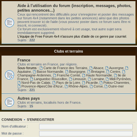
Aide à l'utilisation du forum (inscription, messages, photos,
petites annonces...)
Ceux qui rencontrent des difficultés pour s'enregistrer et poster des messages
sur forum 4x4 (notamment dans les petites annonces) ainsi que des photos
peuvent trouver ici de l'aide (vous pouvez poster dans ce forum sans être ni
inscrit, ni connecté).
Ce forum est exclusivement réservé à cet usage, tout autre sujet sera
immédiatement supprimé.
L'équipe de Free Forum 4x4 n'assure plus d'aide de ce genre par courriel
.
Sujets :
222
Clubs et terrains
France
Clubs et terrains en France, par régions.
Sous-forums :
Carte de France des Terrains
,
Alsace
,
Auvergne
,
Aquitaine
,
Basse Normandie
,
Bourgogne
,
Bretagne
,
Centre
,
Champagne-Ardennes
,
Franche Comté
,
Haute Normandie
,
Ile de
France
,
Languedoc-Roussillon
,
Limousin
,
Lorraine
,
Midi-Pyrénées
,
Nord-Pas de Calais
,
Pays de la Loire
,
Picardie
,
Poitou-Charentes
,
Provence-AlpesCôte d'Azur
,
Rhône-Alpes
,
Corse
,
Outre-mer
Sujets :
221
Autres pays
Clubs et terrains, localisés hors de France.
Sujets :
15
CONNEXION
•
S’ENREGISTRER
Nom d’utilisateur :
Mot de passe :