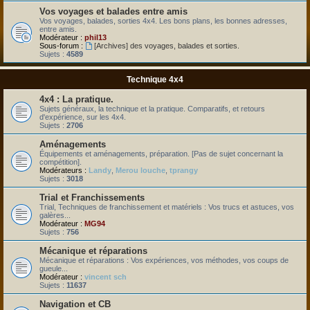
Vos voyages et balades entre amis
Vos voyages, balades, sorties 4x4. Les bons plans, les bonnes adresses,
entre amis.
Modérateur :
phil13
Sous-forum :
[Archives] des voyages, balades et sorties.
Sujets :
4589
Technique 4x4
4x4 : La pratique.
Sujets généraux, la technique et la pratique. Comparatifs, et retours
d'expérience, sur les 4x4.
Sujets :
2706
Aménagements
Équipements et aménagements, préparation. [Pas de sujet concernant la
compétition].
Modérateurs :
Landy
,
Merou louche
,
tprangy
Sujets :
3018
Trial et Franchissements
Trial, Techniques de franchissement et matériels : Vos trucs et astuces, vos
galères...
Modérateur :
MG94
Sujets :
756
Mécanique et réparations
Mécanique et réparations : Vos expériences, vos méthodes, vos coups de
gueule...
Modérateur :
vincent sch
Sujets :
11637
Navigation et CB