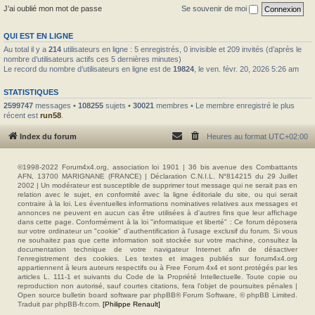
J’ai oublié mon mot de passe
Se souvenir de moi
QUI EST EN LIGNE
Au total il y a
214
utilisateurs en ligne : 5 enregistrés, 0 invisible et 209 invités (d’après le
nombre d’utilisateurs actifs ces 5 dernières minutes)
Le record du nombre d’utilisateurs en ligne est de
19824
, le ven. févr. 20, 2026 5:26 am
STATISTIQUES
2599747
messages •
108255
sujets •
30021
membres • Le membre enregistré le plus
récent est
run58
.
Index du forum
Heures au format
UTC+02:00
©1998-2022 Forum4x4.org, association loi 1901 | 36 bis avenue des Combattants
AFN, 13700 MARIGNANE (FRANCE) | Déclaration C.N.I.L. N°814215 du 29 Juillet
2002 | Un modérateur est susceptible de supprimer tout message qui ne serait pas en
relation avec le sujet, en conformité avec la ligne éditoriale du site, ou qui serait
contraire à la loi. Les éventuelles informations nominatives relatives aux messages et
annonces ne peuvent en aucun cas être utilisées à d'autres fins que leur affichage
dans cette page. Conformément à la loi "informatique et liberté" : Ce forum déposera
sur votre ordinateur un "cookie" d’authentification à l'usage exclusif du forum. Si vous
ne souhaitez pas que cette information soit stockée sur votre machine, consultez la
documentation technique de votre navigateur Internet afin de désactiver
l'enregistrement des cookies. Les textes et images publiés sur forum4x4.org
appartiennent à leurs auteurs respectifs ou à Free Forum 4x4 et sont protégés par les
articles L. 111-1 et suivants du Code de la Propriété Intellectuelle. Toute copie ou
reproduction non autorisé, sauf courtes citations, fera l'objet de poursuites pénales |
Open source bulletin board software par phpBB® Forum Software, © phpBB Limited.
Traduit par phpBB-fr.com.
[Philippe Renault]