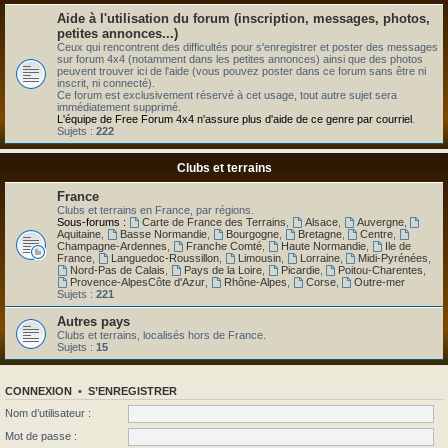
Aide à l'utilisation du forum (inscription, messages, photos,
petites annonces...)
Ceux qui rencontrent des difficultés pour s'enregistrer et poster des messages
sur forum 4x4 (notamment dans les petites annonces) ainsi que des photos
peuvent trouver ici de l'aide (vous pouvez poster dans ce forum sans être ni
inscrit, ni connecté).
Ce forum est exclusivement réservé à cet usage, tout autre sujet sera
immédiatement supprimé.
L'équipe de Free Forum 4x4 n'assure plus d'aide de ce genre par courriel
.
Sujets :
222
Clubs et terrains
France
Clubs et terrains en France, par régions.
Sous-forums :
Carte de France des Terrains
,
Alsace
,
Auvergne
,
Aquitaine
,
Basse Normandie
,
Bourgogne
,
Bretagne
,
Centre
,
Champagne-Ardennes
,
Franche Comté
,
Haute Normandie
,
Ile de
France
,
Languedoc-Roussillon
,
Limousin
,
Lorraine
,
Midi-Pyrénées
,
Nord-Pas de Calais
,
Pays de la Loire
,
Picardie
,
Poitou-Charentes
,
Provence-AlpesCôte d'Azur
,
Rhône-Alpes
,
Corse
,
Outre-mer
Sujets :
221
Autres pays
Clubs et terrains, localisés hors de France.
Sujets :
15
CONNEXION
•
S’ENREGISTRER
Nom d’utilisateur :
Mot de passe :