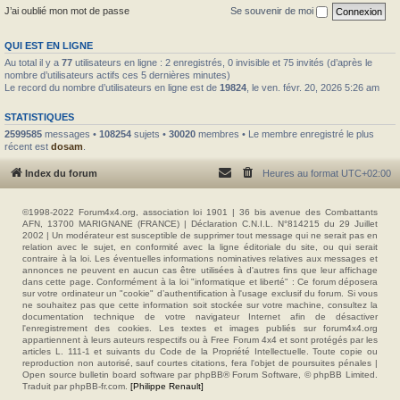
J’ai oublié mon mot de passe
Se souvenir de moi
QUI EST EN LIGNE
Au total il y a
77
utilisateurs en ligne : 2 enregistrés, 0 invisible et 75 invités (d’après le
nombre d’utilisateurs actifs ces 5 dernières minutes)
Le record du nombre d’utilisateurs en ligne est de
19824
, le ven. févr. 20, 2026 5:26 am
STATISTIQUES
2599585
messages •
108254
sujets •
30020
membres • Le membre enregistré le plus
récent est
dosam
.
Index du forum
Heures au format
UTC+02:00
©1998-2022 Forum4x4.org, association loi 1901 | 36 bis avenue des Combattants
AFN, 13700 MARIGNANE (FRANCE) | Déclaration C.N.I.L. N°814215 du 29 Juillet
2002 | Un modérateur est susceptible de supprimer tout message qui ne serait pas en
relation avec le sujet, en conformité avec la ligne éditoriale du site, ou qui serait
contraire à la loi. Les éventuelles informations nominatives relatives aux messages et
annonces ne peuvent en aucun cas être utilisées à d'autres fins que leur affichage
dans cette page. Conformément à la loi "informatique et liberté" : Ce forum déposera
sur votre ordinateur un "cookie" d’authentification à l'usage exclusif du forum. Si vous
ne souhaitez pas que cette information soit stockée sur votre machine, consultez la
documentation technique de votre navigateur Internet afin de désactiver
l'enregistrement des cookies. Les textes et images publiés sur forum4x4.org
appartiennent à leurs auteurs respectifs ou à Free Forum 4x4 et sont protégés par les
articles L. 111-1 et suivants du Code de la Propriété Intellectuelle. Toute copie ou
reproduction non autorisé, sauf courtes citations, fera l'objet de poursuites pénales |
Open source bulletin board software par phpBB® Forum Software, © phpBB Limited.
Traduit par phpBB-fr.com.
[Philippe Renault]