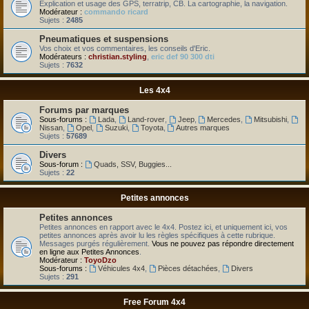
Explication et usage des GPS, terratrip, CB. La cartographie, la navigation.
Modérateur :
commando ricard
Sujets :
2485
Pneumatiques et suspensions
Vos choix et vos commentaires, les conseils d'Eric.
Modérateurs :
christian.styling
,
eric def 90 300 dti
Sujets :
7632
Les 4x4
Forums par marques
Sous-forums :
Lada
,
Land-rover
,
Jeep
,
Mercedes
,
Mitsubishi
,
Nissan
,
Opel
,
Suzuki
,
Toyota
,
Autres marques
Sujets :
57689
Divers
Sous-forum :
Quads, SSV, Buggies...
Sujets :
22
Petites annonces
Petites annonces
Petites annonces en rapport avec le 4x4. Postez ici, et uniquement ici, vos
petites annonces après avoir lu les règles spécifiques à cette rubrique.
Messages purgés régulièrement.
Vous ne pouvez pas répondre directement
en ligne aux Petites Annonces
.
Modérateur :
ToyoDzo
Sous-forums :
Véhicules 4x4
,
Pièces détachées
,
Divers
Sujets :
291
Free Forum 4x4