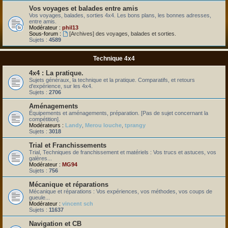
Vos voyages et balades entre amis
Vos voyages, balades, sorties 4x4. Les bons plans, les bonnes adresses,
entre amis.
Modérateur :
phil13
Sous-forum :
[Archives] des voyages, balades et sorties.
Sujets :
4589
Technique 4x4
4x4 : La pratique.
Sujets généraux, la technique et la pratique. Comparatifs, et retours
d'expérience, sur les 4x4.
Sujets :
2706
Aménagements
Équipements et aménagements, préparation. [Pas de sujet concernant la
compétition].
Modérateurs :
Landy
,
Merou louche
,
tprangy
Sujets :
3018
Trial et Franchissements
Trial, Techniques de franchissement et matériels : Vos trucs et astuces, vos
galères...
Modérateur :
MG94
Sujets :
756
Mécanique et réparations
Mécanique et réparations : Vos expériences, vos méthodes, vos coups de
gueule...
Modérateur :
vincent sch
Sujets :
11637
Navigation et CB