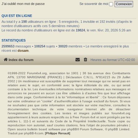
J’ai oublié mon mot de passe
Se souvenir de moi
QUI EST EN LIGNE
Au total il y a
198
utilisateurs en ligne : 5 enregistrés, 1 invisible et 192 invités (d’après le
nombre d’utilisateurs actifs ces 5 dernières minutes)
Le record du nombre d’utilisateurs en ligne est de
19824
, le ven. févr. 20, 2026 5:26 am
STATISTIQUES
2599653
messages •
108254
sujets •
30020
membres • Le membre enregistré le plus
récent est
dosam
.
Index du forum
Heures au format
UTC+02:00
©1998-2022 Forum4x4.org, association loi 1901 | 36 bis avenue des Combattants
AFN, 13700 MARIGNANE (FRANCE) | Déclaration C.N.I.L. N°814215 du 29 Juillet
2002 | Un modérateur est susceptible de supprimer tout message qui ne serait pas en
relation avec le sujet, en conformité avec la ligne éditoriale du site, ou qui serait
contraire à la loi. Les éventuelles informations nominatives relatives aux messages et
annonces ne peuvent en aucun cas être utilisées à d'autres fins que leur affichage
dans cette page. Conformément à la loi "informatique et liberté" : Ce forum déposera
sur votre ordinateur un "cookie" d’authentification à l'usage exclusif du forum. Si vous
ne souhaitez pas que cette information soit stockée sur votre machine, consultez la
documentation technique de votre navigateur Internet afin de désactiver
l'enregistrement des cookies. Les textes et images publiés sur forum4x4.org
appartiennent à leurs auteurs respectifs ou à Free Forum 4x4 et sont protégés par les
articles L. 111-1 et suivants du Code de la Propriété Intellectuelle. Toute copie ou
reproduction non autorisé, sauf courtes citations, fera l'objet de poursuites pénales |
Open source bulletin board software par phpBB® Forum Software, © phpBB Limited.
Traduit par phpBB-fr.com.
[Philippe Renault]