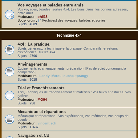
Vos voyages et balades entre amis
Vos voyages, balades, sorties 4x4. Les bons plans, les bonnes adresses,
entre amis.
Modérateur :
phil13
Sous-forum :
[Archives] des voyages, balades et sorties.
Sujets :
4589
Technique 4x4
4x4 : La pratique.
Sujets généraux, la technique et la pratique. Comparatifs, et retours
d'expérience, sur les 4x4.
Sujets :
2706
Aménagements
Équipements et aménagements, préparation. [Pas de sujet concernant la
compétition].
Modérateurs :
Landy
,
Merou louche
,
tprangy
Sujets :
3018
Trial et Franchissements
Trial, Techniques de franchissement et matériels : Vos trucs et astuces, vos
galères...
Modérateur :
MG94
Sujets :
756
Mécanique et réparations
Mécanique et réparations : Vos expériences, vos méthodes, vos coups de
gueule...
Modérateur :
vincent sch
Sujets :
11637
Navigation et CB