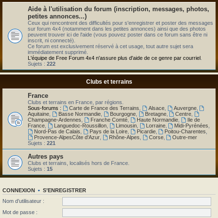
Aide à l'utilisation du forum (inscription, messages, photos,
petites annonces...)
Ceux qui rencontrent des difficultés pour s'enregistrer et poster des messages
sur forum 4x4 (notamment dans les petites annonces) ainsi que des photos
peuvent trouver ici de l'aide (vous pouvez poster dans ce forum sans être ni
inscrit, ni connecté).
Ce forum est exclusivement réservé à cet usage, tout autre sujet sera
immédiatement supprimé.
L'équipe de Free Forum 4x4 n'assure plus d'aide de ce genre par courriel
.
Sujets :
222
Clubs et terrains
France
Clubs et terrains en France, par régions.
Sous-forums :
Carte de France des Terrains
,
Alsace
,
Auvergne
,
Aquitaine
,
Basse Normandie
,
Bourgogne
,
Bretagne
,
Centre
,
Champagne-Ardennes
,
Franche Comté
,
Haute Normandie
,
Ile de
France
,
Languedoc-Roussillon
,
Limousin
,
Lorraine
,
Midi-Pyrénées
,
Nord-Pas de Calais
,
Pays de la Loire
,
Picardie
,
Poitou-Charentes
,
Provence-AlpesCôte d'Azur
,
Rhône-Alpes
,
Corse
,
Outre-mer
Sujets :
221
Autres pays
Clubs et terrains, localisés hors de France.
Sujets :
15
CONNEXION
•
S’ENREGISTRER
Nom d’utilisateur :
Mot de passe :