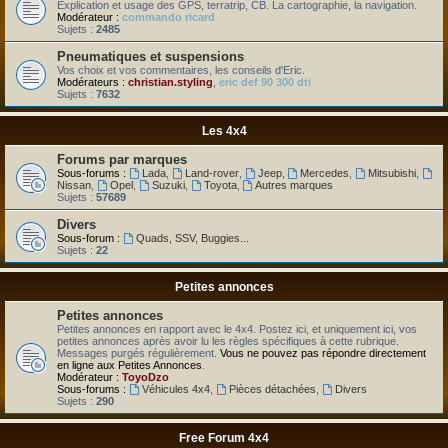
Explication et usage des GPS, terratrip, CB. La cartographie, la navigation.
Modérateur :
commando ricard
Sujets :
2485
Pneumatiques et suspensions
Vos choix et vos commentaires, les conseils d'Eric.
Modérateurs :
christian.styling
,
eric def 90 300 dti
Sujets :
7632
Les 4x4
Forums par marques
Sous-forums :
Lada
,
Land-rover
,
Jeep
,
Mercedes
,
Mitsubishi
,
Nissan
,
Opel
,
Suzuki
,
Toyota
,
Autres marques
Sujets :
57689
Divers
Sous-forum :
Quads, SSV, Buggies...
Sujets :
22
Petites annonces
Petites annonces
Petites annonces en rapport avec le 4x4. Postez ici, et uniquement ici, vos
petites annonces après avoir lu les règles spécifiques à cette rubrique.
Messages purgés régulièrement.
Vous ne pouvez pas répondre directement
en ligne aux Petites Annonces
.
Modérateur :
ToyoDzo
Sous-forums :
Véhicules 4x4
,
Pièces détachées
,
Divers
Sujets :
290
Free Forum 4x4