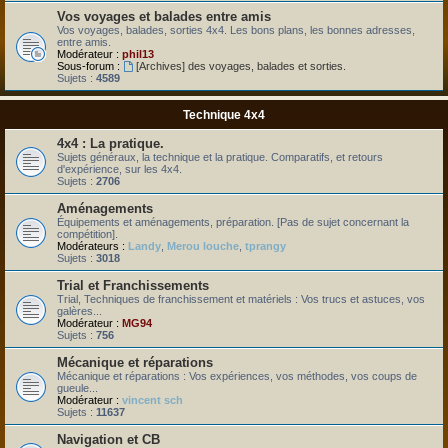
Vos voyages et balades entre amis
Vos voyages, balades, sorties 4x4. Les bons plans, les bonnes adresses,
entre amis.
Modérateur :
phil13
Sous-forum :
[Archives] des voyages, balades et sorties.
Sujets :
4589
Technique 4x4
4x4 : La pratique.
Sujets généraux, la technique et la pratique. Comparatifs, et retours
d'expérience, sur les 4x4.
Sujets :
2706
Aménagements
Équipements et aménagements, préparation. [Pas de sujet concernant la
compétition].
Modérateurs :
Landy
,
Merou louche
,
tprangy
Sujets :
3018
Trial et Franchissements
Trial, Techniques de franchissement et matériels : Vos trucs et astuces, vos
galères...
Modérateur :
MG94
Sujets :
756
Mécanique et réparations
Mécanique et réparations : Vos expériences, vos méthodes, vos coups de
gueule...
Modérateur :
vincent sch
Sujets :
11637
Navigation et CB