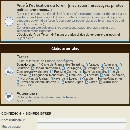
Aide à l'utilisation du forum (inscription, messages, photos,
petites annonces...)
Ceux qui rencontrent des difficultés pour s'enregistrer et poster des messages
sur forum 4x4 (notamment dans les petites annonces) ainsi que des photos
peuvent trouver ici de l'aide (vous pouvez poster dans ce forum sans être ni
inscrit, ni connecté).
Ce forum est exclusivement réservé à cet usage, tout autre sujet sera
immédiatement supprimé.
L'équipe de Free Forum 4x4 n'assure plus d'aide de ce genre par courriel
.
Sujets :
222
Clubs et terrains
France
Clubs et terrains en France, par régions.
Sous-forums :
Carte de France des Terrains
,
Alsace
,
Auvergne
,
Aquitaine
,
Basse Normandie
,
Bourgogne
,
Bretagne
,
Centre
,
Champagne-Ardennes
,
Franche Comté
,
Haute Normandie
,
Ile de
France
,
Languedoc-Roussillon
,
Limousin
,
Lorraine
,
Midi-Pyrénées
,
Nord-Pas de Calais
,
Pays de la Loire
,
Picardie
,
Poitou-Charentes
,
Provence-AlpesCôte d'Azur
,
Rhône-Alpes
,
Corse
,
Outre-mer
Sujets :
221
Autres pays
Clubs et terrains, localisés hors de France.
Sujets :
15
CONNEXION
•
S’ENREGISTRER
Nom d’utilisateur :
Mot de passe :