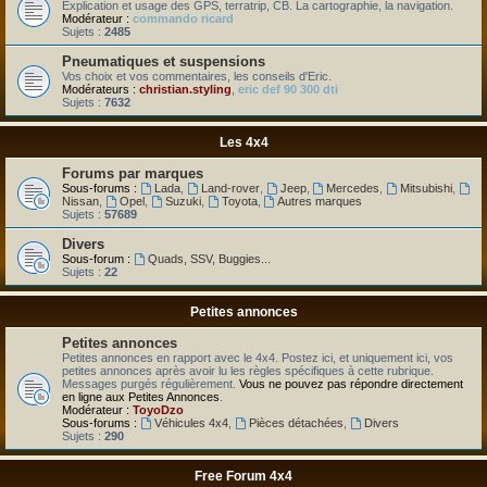
Explication et usage des GPS, terratrip, CB. La cartographie, la navigation.
Modérateur :
commando ricard
Sujets :
2485
Pneumatiques et suspensions
Vos choix et vos commentaires, les conseils d'Eric.
Modérateurs :
christian.styling
,
eric def 90 300 dti
Sujets :
7632
Les 4x4
Forums par marques
Sous-forums :
Lada
,
Land-rover
,
Jeep
,
Mercedes
,
Mitsubishi
,
Nissan
,
Opel
,
Suzuki
,
Toyota
,
Autres marques
Sujets :
57689
Divers
Sous-forum :
Quads, SSV, Buggies...
Sujets :
22
Petites annonces
Petites annonces
Petites annonces en rapport avec le 4x4. Postez ici, et uniquement ici, vos
petites annonces après avoir lu les règles spécifiques à cette rubrique.
Messages purgés régulièrement.
Vous ne pouvez pas répondre directement
en ligne aux Petites Annonces
.
Modérateur :
ToyoDzo
Sous-forums :
Véhicules 4x4
,
Pièces détachées
,
Divers
Sujets :
290
Free Forum 4x4