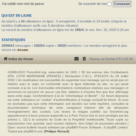
J’ai oublié mon mot de passe
Se souvenir de moi
QUI EST EN LIGNE
Au total il y a
24
utilisateurs en ligne : 5 enregistrés, 0 invisible et 19 invités (d’après le
nombre d’utilisateurs actifs ces 5 dernières minutes)
Le record du nombre d’utilisateurs en ligne est de
19824
, le ven. févr. 20, 2026 5:26 am
STATISTIQUES
2599643
messages •
108254
sujets •
30020
membres • Le membre enregistré le plus
récent est
dosam
.
Index du forum
Heures au format
UTC+02:00
©1998-2022 Forum4x4.org, association loi 1901 | 36 bis avenue des Combattants
AFN, 13700 MARIGNANE (FRANCE) | Déclaration C.N.I.L. N°814215 du 29 Juillet
2002 | Un modérateur est susceptible de supprimer tout message qui ne serait pas en
relation avec le sujet, en conformité avec la ligne éditoriale du site, ou qui serait
contraire à la loi. Les éventuelles informations nominatives relatives aux messages et
annonces ne peuvent en aucun cas être utilisées à d'autres fins que leur affichage
dans cette page. Conformément à la loi "informatique et liberté" : Ce forum déposera
sur votre ordinateur un "cookie" d’authentification à l'usage exclusif du forum. Si vous
ne souhaitez pas que cette information soit stockée sur votre machine, consultez la
documentation technique de votre navigateur Internet afin de désactiver
l'enregistrement des cookies. Les textes et images publiés sur forum4x4.org
appartiennent à leurs auteurs respectifs ou à Free Forum 4x4 et sont protégés par les
articles L. 111-1 et suivants du Code de la Propriété Intellectuelle. Toute copie ou
reproduction non autorisé, sauf courtes citations, fera l'objet de poursuites pénales |
Open source bulletin board software par phpBB® Forum Software, © phpBB Limited.
Traduit par phpBB-fr.com.
[Philippe Renault]