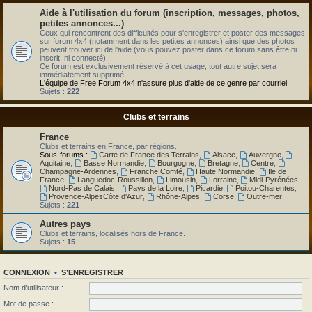
Aide à l'utilisation du forum (inscription, messages, photos,
petites annonces...)
Ceux qui rencontrent des difficultés pour s'enregistrer et poster des messages
sur forum 4x4 (notamment dans les petites annonces) ainsi que des photos
peuvent trouver ici de l'aide (vous pouvez poster dans ce forum sans être ni
inscrit, ni connecté).
Ce forum est exclusivement réservé à cet usage, tout autre sujet sera
immédiatement supprimé.
L'équipe de Free Forum 4x4 n'assure plus d'aide de ce genre par courriel
.
Sujets :
222
Clubs et terrains
France
Clubs et terrains en France, par régions.
Sous-forums :
Carte de France des Terrains
,
Alsace
,
Auvergne
,
Aquitaine
,
Basse Normandie
,
Bourgogne
,
Bretagne
,
Centre
,
Champagne-Ardennes
,
Franche Comté
,
Haute Normandie
,
Ile de
France
,
Languedoc-Roussillon
,
Limousin
,
Lorraine
,
Midi-Pyrénées
,
Nord-Pas de Calais
,
Pays de la Loire
,
Picardie
,
Poitou-Charentes
,
Provence-AlpesCôte d'Azur
,
Rhône-Alpes
,
Corse
,
Outre-mer
Sujets :
221
Autres pays
Clubs et terrains, localisés hors de France.
Sujets :
15
CONNEXION
•
S’ENREGISTRER
Nom d’utilisateur :
Mot de passe :