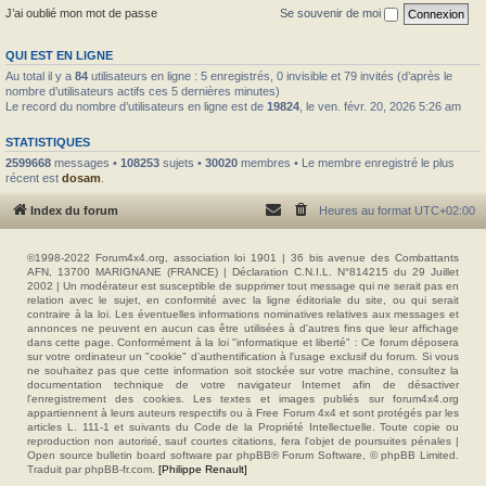
J’ai oublié mon mot de passe
Se souvenir de moi
QUI EST EN LIGNE
Au total il y a
84
utilisateurs en ligne : 5 enregistrés, 0 invisible et 79 invités (d’après le
nombre d’utilisateurs actifs ces 5 dernières minutes)
Le record du nombre d’utilisateurs en ligne est de
19824
, le ven. févr. 20, 2026 5:26 am
STATISTIQUES
2599668
messages •
108253
sujets •
30020
membres • Le membre enregistré le plus
récent est
dosam
.
Index du forum
Heures au format
UTC+02:00
©1998-2022 Forum4x4.org, association loi 1901 | 36 bis avenue des Combattants
AFN, 13700 MARIGNANE (FRANCE) | Déclaration C.N.I.L. N°814215 du 29 Juillet
2002 | Un modérateur est susceptible de supprimer tout message qui ne serait pas en
relation avec le sujet, en conformité avec la ligne éditoriale du site, ou qui serait
contraire à la loi. Les éventuelles informations nominatives relatives aux messages et
annonces ne peuvent en aucun cas être utilisées à d'autres fins que leur affichage
dans cette page. Conformément à la loi "informatique et liberté" : Ce forum déposera
sur votre ordinateur un "cookie" d’authentification à l'usage exclusif du forum. Si vous
ne souhaitez pas que cette information soit stockée sur votre machine, consultez la
documentation technique de votre navigateur Internet afin de désactiver
l'enregistrement des cookies. Les textes et images publiés sur forum4x4.org
appartiennent à leurs auteurs respectifs ou à Free Forum 4x4 et sont protégés par les
articles L. 111-1 et suivants du Code de la Propriété Intellectuelle. Toute copie ou
reproduction non autorisé, sauf courtes citations, fera l'objet de poursuites pénales |
Open source bulletin board software par phpBB® Forum Software, © phpBB Limited.
Traduit par phpBB-fr.com.
[Philippe Renault]