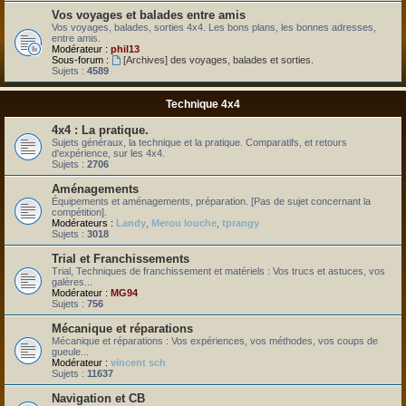
Vos voyages et balades entre amis
Vos voyages, balades, sorties 4x4. Les bons plans, les bonnes adresses,
entre amis.
Modérateur :
phil13
Sous-forum :
[Archives] des voyages, balades et sorties.
Sujets :
4589
Technique 4x4
4x4 : La pratique.
Sujets généraux, la technique et la pratique. Comparatifs, et retours
d'expérience, sur les 4x4.
Sujets :
2706
Aménagements
Équipements et aménagements, préparation. [Pas de sujet concernant la
compétition].
Modérateurs :
Landy
,
Merou louche
,
tprangy
Sujets :
3018
Trial et Franchissements
Trial, Techniques de franchissement et matériels : Vos trucs et astuces, vos
galères...
Modérateur :
MG94
Sujets :
756
Mécanique et réparations
Mécanique et réparations : Vos expériences, vos méthodes, vos coups de
gueule...
Modérateur :
vincent sch
Sujets :
11637
Navigation et CB