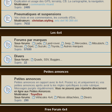
Explication et usage des GPS, terratrip, CB. La cartographie, la navigation.
Modérateur :
commando ricard
Sujets :
2485
Pneumatiques et suspensions
Vos choix et vos commentaires, les conseils d'Eric.
Modérateurs :
christian.styling
,
eric def 90 300 dti
Sujets :
7632
Les 4x4
Forums par marques
Sous-forums :
Lada
,
Land-rover
,
Jeep
,
Mercedes
,
Mitsubishi
,
Nissan
,
Opel
,
Suzuki
,
Toyota
,
Autres marques
Sujets :
57690
Divers
Sous-forum :
Quads, SSV, Buggies...
Sujets :
22
Petites annonces
Petites annonces
Petites annonces en rapport avec le 4x4. Postez ici, et uniquement ici, vos
petites annonces après avoir lu les règles spécifiques à cette rubrique.
Messages purgés régulièrement.
Vous ne pouvez pas répondre directement
en ligne aux Petites Annonces
.
Modérateur :
ToyoDzo
Sous-forums :
Véhicules 4x4
,
Pièces détachées
,
Divers
Sujets :
290
Free Forum 4x4