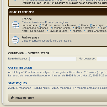
L'équipe de Free Forum 4x4 n'assure plus d'aide de ce genre par courriel
CLUBS ET TERRAINS
France
Clubs et terrains en France, par régions.
Sous-forums :
Carte de France des Terrains
,
Alsace
,
Auvergne
,
Champagne-Ardennes
,
Franche Comté
,
Haute Normandie
,
Ile de
Nord-Pas de Calais
,
Pays de la Loire
,
Picardie
,
Poitou-Charentes
Autres pays
Clubs et terrains, localisés hors de France.
CONNEXION
•
S’ENREGISTRER
Nom d’utilisateur :
Mot de passe :
QUI EST EN LIGNE
Au total il y a
121
utilisateurs en ligne : 5 enregistrés, 0 invisible et 116 invités (d’apr
Le record du nombre d’utilisateurs en ligne est de
19824
, le ven. févr. 20, 2026 5:26 
STATISTIQUES
2599645
messages •
108254
sujets •
30020
membres • Le membre enregistré le plus
Index du forum