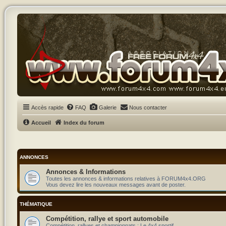
Accès rapide
FAQ
Galerie
Nous contacter
Accueil
Index du forum
ANNONCES
Annonces & Informations
Toutes les annonces & informations relatives à FORUM4x4.ORG
Vous devez lire les nouveaux messages avant de poster.
THÉMATIQUE
Compétition, rallye et sport automobile
Compétition, rallyes et championnats : Le 4x4 sportif.