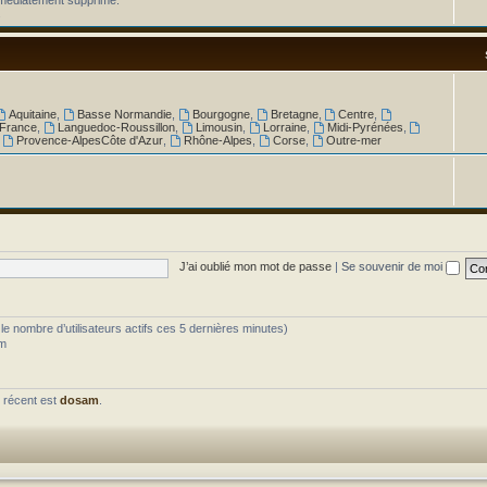
.
Aquitaine
,
Basse Normandie
,
Bourgogne
,
Bretagne
,
Centre
,
 France
,
Languedoc-Roussillon
,
Limousin
,
Lorraine
,
Midi-Pyrénées
,
,
Provence-AlpesCôte d'Azur
,
Rhône-Alpes
,
Corse
,
Outre-mer
J’ai oublié mon mot de passe
|
Se souvenir de moi
ès le nombre d’utilisateurs actifs ces 5 dernières minutes)
am
 récent est
dosam
.