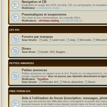
Navigation et CB
Explication et usage des GPS, terratrip, CB. La cartographie, la navigation
Modérateur :
commando ricard
Pneumatiques et suspensions
Vos choix et vos commentaires, les conseils d'Eric.
Modérateurs :
christian.styling
,
eric def 90 300 dti
LES 4X4
Forums par marques
Sous-forums :
Lada
,
Land-rover
,
Jeep
,
Mercedes
,
Mitsubish
Divers
Sous-forum :
Quads, SSV, Buggies...
PETITES ANNONCES
Petites annonces
Petites annonces en rapport avec le 4x4. Postez ici, et uniquement ici, v
purgés régulièrement.
Vous ne pouvez pas répondre directement en ligne
Modérateur :
ToyoDzo
Sous-forums :
Véhicules 4x4
,
Pièces détachées
,
Divers
FREE FORUM 4X4
Aide à l'utilisation du forum (inscription, messages, phot
Ceux qui rencontrent des difficultés pour s'enregistrer et poster des m
peuvent trouver ici de l'aide (vous pouvez poster dans ce forum sans être n
Ce forum est exclusivement réservé à cet usage, tout autre sujet sera i