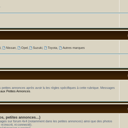
.
i
,
Nissan
,
Opel
,
Suzuki
,
Toyota
,
Autres marques
os petites annonces après avoir lu les règles spécifiques à cette rubrique. Messages
 aux Petites Annonces
.
os, petites annonces...)
essages sur forum 4x4 (notamment dans les petites annonces) ainsi que des photos
i inscrit, ni connecté).
mmédiatement supprimé.