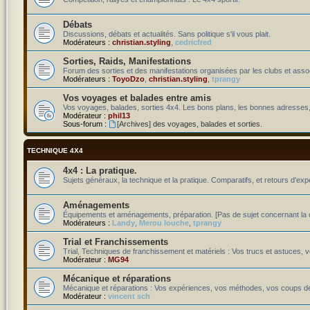
Débats
Discussions, débats et actualités. Sans politique s'il vous plait.
Modérateurs :
christian.styling
,
cedricfred
Sorties, Raids, Manifestations
Forum des sorties et des manifestations organisées par les clubs et assoc
Modérateurs :
ToyoDzo
,
christian.styling
,
tprangy
Vos voyages et balades entre amis
Vos voyages, balades, sorties 4x4. Les bons plans, les bonnes adresses,
Modérateur :
phil13
Sous-forum :
[Archives] des voyages, balades et sorties.
TECHNIQUE 4X4
4x4 : La pratique.
Sujets généraux, la technique et la pratique. Comparatifs, et retours d'exp
Aménagements
Équipements et aménagements, préparation. [Pas de sujet concernant la c
Modérateurs :
Landy
,
Merou louche
,
tprangy
Trial et Franchissements
Trial, Techniques de franchissement et matériels : Vos trucs et astuces, v
Modérateur :
MG94
Mécanique et réparations
Mécanique et réparations : Vos expériences, vos méthodes, vos coups de
Modérateur :
vincent sch