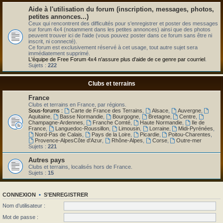
Aide à l'utilisation du forum (inscription, messages, photos,
petites annonces...)
Ceux qui rencontrent des difficultés pour s'enregistrer et poster des messages
sur forum 4x4 (notamment dans les petites annonces) ainsi que des photos
peuvent trouver ici de l'aide (vous pouvez poster dans ce forum sans être ni
inscrit, ni connecté).
Ce forum est exclusivement réservé à cet usage, tout autre sujet sera
immédiatement supprimé.
L'équipe de Free Forum 4x4 n'assure plus d'aide de ce genre par courriel
.
Sujets :
222
Clubs et terrains
France
Clubs et terrains en France, par régions.
Sous-forums :
Carte de France des Terrains
,
Alsace
,
Auvergne
,
Aquitaine
,
Basse Normandie
,
Bourgogne
,
Bretagne
,
Centre
,
Champagne-Ardennes
,
Franche Comté
,
Haute Normandie
,
Ile de
France
,
Languedoc-Roussillon
,
Limousin
,
Lorraine
,
Midi-Pyrénées
,
Nord-Pas de Calais
,
Pays de la Loire
,
Picardie
,
Poitou-Charentes
,
Provence-AlpesCôte d'Azur
,
Rhône-Alpes
,
Corse
,
Outre-mer
Sujets :
221
Autres pays
Clubs et terrains, localisés hors de France.
Sujets :
15
CONNEXION
•
S’ENREGISTRER
Nom d’utilisateur :
Mot de passe :