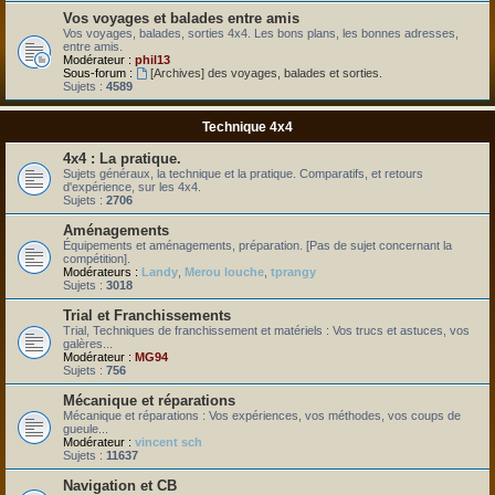
Vos voyages et balades entre amis
Vos voyages, balades, sorties 4x4. Les bons plans, les bonnes adresses,
entre amis.
Modérateur :
phil13
Sous-forum :
[Archives] des voyages, balades et sorties.
Sujets :
4589
Technique 4x4
4x4 : La pratique.
Sujets généraux, la technique et la pratique. Comparatifs, et retours
d'expérience, sur les 4x4.
Sujets :
2706
Aménagements
Équipements et aménagements, préparation. [Pas de sujet concernant la
compétition].
Modérateurs :
Landy
,
Merou louche
,
tprangy
Sujets :
3018
Trial et Franchissements
Trial, Techniques de franchissement et matériels : Vos trucs et astuces, vos
galères...
Modérateur :
MG94
Sujets :
756
Mécanique et réparations
Mécanique et réparations : Vos expériences, vos méthodes, vos coups de
gueule...
Modérateur :
vincent sch
Sujets :
11637
Navigation et CB