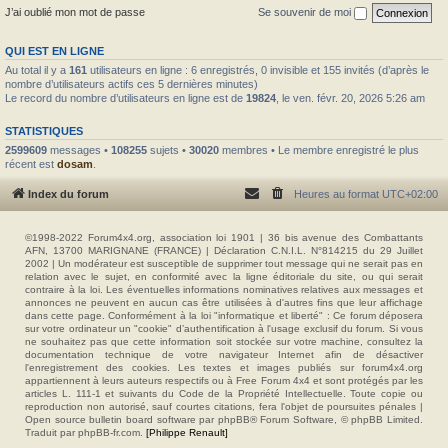
J’ai oublié mon mot de passe
Se souvenir de moi
QUI EST EN LIGNE
Au total il y a
161
utilisateurs en ligne : 6 enregistrés, 0 invisible et 155 invités (d’après le
nombre d’utilisateurs actifs ces 5 dernières minutes)
Le record du nombre d’utilisateurs en ligne est de
19824
, le ven. févr. 20, 2026 5:26 am
STATISTIQUES
2599609
messages •
108255
sujets •
30020
membres • Le membre enregistré le plus
récent est
dosam
.
Index du forum
Heures au format
UTC+02:00
©1998-2022 Forum4x4.org, association loi 1901 | 36 bis avenue des Combattants
AFN, 13700 MARIGNANE (FRANCE) | Déclaration C.N.I.L. N°814215 du 29 Juillet
2002 | Un modérateur est susceptible de supprimer tout message qui ne serait pas en
relation avec le sujet, en conformité avec la ligne éditoriale du site, ou qui serait
contraire à la loi. Les éventuelles informations nominatives relatives aux messages et
annonces ne peuvent en aucun cas être utilisées à d'autres fins que leur affichage
dans cette page. Conformément à la loi "informatique et liberté" : Ce forum déposera
sur votre ordinateur un "cookie" d’authentification à l'usage exclusif du forum. Si vous
ne souhaitez pas que cette information soit stockée sur votre machine, consultez la
documentation technique de votre navigateur Internet afin de désactiver
l'enregistrement des cookies. Les textes et images publiés sur forum4x4.org
appartiennent à leurs auteurs respectifs ou à Free Forum 4x4 et sont protégés par les
articles L. 111-1 et suivants du Code de la Propriété Intellectuelle. Toute copie ou
reproduction non autorisé, sauf courtes citations, fera l'objet de poursuites pénales |
Open source bulletin board software par phpBB® Forum Software, © phpBB Limited.
Traduit par phpBB-fr.com.
[Philippe Renault]