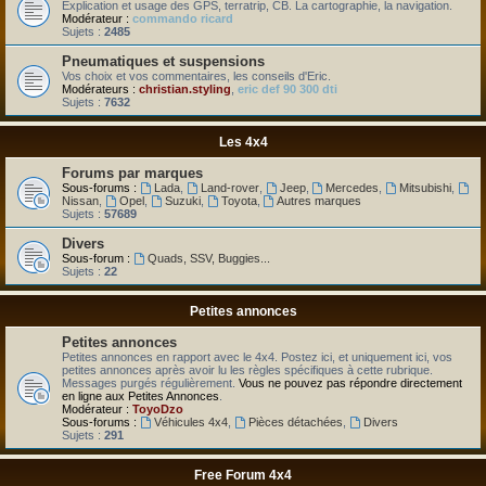
Explication et usage des GPS, terratrip, CB. La cartographie, la navigation.
Modérateur :
commando ricard
Sujets :
2485
Pneumatiques et suspensions
Vos choix et vos commentaires, les conseils d'Eric.
Modérateurs :
christian.styling
,
eric def 90 300 dti
Sujets :
7632
Les 4x4
Forums par marques
Sous-forums :
Lada
,
Land-rover
,
Jeep
,
Mercedes
,
Mitsubishi
,
Nissan
,
Opel
,
Suzuki
,
Toyota
,
Autres marques
Sujets :
57689
Divers
Sous-forum :
Quads, SSV, Buggies...
Sujets :
22
Petites annonces
Petites annonces
Petites annonces en rapport avec le 4x4. Postez ici, et uniquement ici, vos
petites annonces après avoir lu les règles spécifiques à cette rubrique.
Messages purgés régulièrement.
Vous ne pouvez pas répondre directement
en ligne aux Petites Annonces
.
Modérateur :
ToyoDzo
Sous-forums :
Véhicules 4x4
,
Pièces détachées
,
Divers
Sujets :
291
Free Forum 4x4