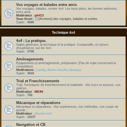
Vos voyages et balades entre amis
Vos voyages, balades, sorties 4x4. Les bons plans, les bonnes adresses,
entre amis.
Modérateur :
phil13
Sous-forum :
[Archives] des voyages, balades et sorties.
Sujets :
4589
Technique 4x4
4x4 : La pratique.
Sujets généraux, la technique et la pratique. Comparatifs, et retours
d'expérience, sur les 4x4.
Sujets :
2706
Aménagements
Équipements et aménagements, préparation. [Pas de sujet concernant la
compétition].
Modérateurs :
Landy
,
Merou louche
,
tprangy
Sujets :
3018
Trial et Franchissements
Trial, Techniques de franchissement et matériels : Vos trucs et astuces, vos
galères...
Modérateur :
MG94
Sujets :
756
Mécanique et réparations
Mécanique et réparations : Vos expériences, vos méthodes, vos coups de
gueule...
Modérateur :
vincent sch
Sujets :
11637
Navigation et CB