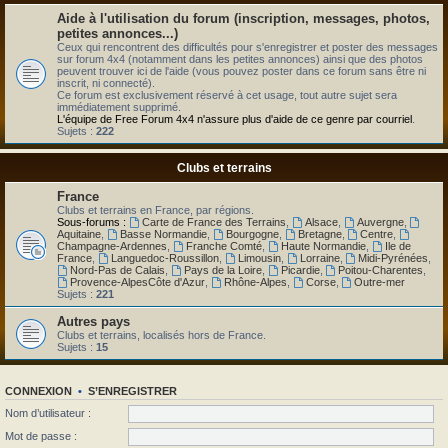
Aide à l'utilisation du forum (inscription, messages, photos,
petites annonces...)
Ceux qui rencontrent des difficultés pour s'enregistrer et poster des messages
sur forum 4x4 (notamment dans les petites annonces) ainsi que des photos
peuvent trouver ici de l'aide (vous pouvez poster dans ce forum sans être ni
inscrit, ni connecté).
Ce forum est exclusivement réservé à cet usage, tout autre sujet sera
immédiatement supprimé.
L'équipe de Free Forum 4x4 n'assure plus d'aide de ce genre par courriel
.
Sujets :
222
Clubs et terrains
France
Clubs et terrains en France, par régions.
Sous-forums :
Carte de France des Terrains
,
Alsace
,
Auvergne
,
Aquitaine
,
Basse Normandie
,
Bourgogne
,
Bretagne
,
Centre
,
Champagne-Ardennes
,
Franche Comté
,
Haute Normandie
,
Ile de
France
,
Languedoc-Roussillon
,
Limousin
,
Lorraine
,
Midi-Pyrénées
,
Nord-Pas de Calais
,
Pays de la Loire
,
Picardie
,
Poitou-Charentes
,
Provence-AlpesCôte d'Azur
,
Rhône-Alpes
,
Corse
,
Outre-mer
Sujets :
221
Autres pays
Clubs et terrains, localisés hors de France.
Sujets :
15
CONNEXION
•
S’ENREGISTRER
Nom d’utilisateur :
Mot de passe :