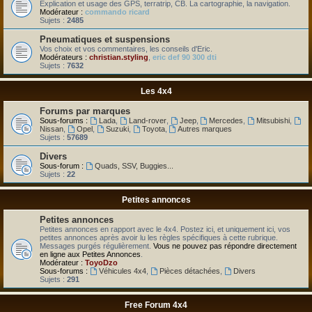
Explication et usage des GPS, terratrip, CB. La cartographie, la navigation.
Modérateur :
commando ricard
Sujets :
2485
Pneumatiques et suspensions
Vos choix et vos commentaires, les conseils d'Eric.
Modérateurs :
christian.styling
,
eric def 90 300 dti
Sujets :
7632
Les 4x4
Forums par marques
Sous-forums :
Lada
,
Land-rover
,
Jeep
,
Mercedes
,
Mitsubishi
,
Nissan
,
Opel
,
Suzuki
,
Toyota
,
Autres marques
Sujets :
57689
Divers
Sous-forum :
Quads, SSV, Buggies...
Sujets :
22
Petites annonces
Petites annonces
Petites annonces en rapport avec le 4x4. Postez ici, et uniquement ici, vos
petites annonces après avoir lu les règles spécifiques à cette rubrique.
Messages purgés régulièrement.
Vous ne pouvez pas répondre directement
en ligne aux Petites Annonces
.
Modérateur :
ToyoDzo
Sous-forums :
Véhicules 4x4
,
Pièces détachées
,
Divers
Sujets :
291
Free Forum 4x4