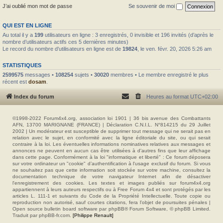
J’ai oublié mon mot de passe
Se souvenir de moi
QUI EST EN LIGNE
Au total il y a
199
utilisateurs en ligne : 3 enregistrés, 0 invisible et 196 invités (d’après le
nombre d’utilisateurs actifs ces 5 dernières minutes)
Le record du nombre d’utilisateurs en ligne est de
19824
, le ven. févr. 20, 2026 5:26 am
STATISTIQUES
2599575
messages •
108254
sujets •
30020
membres • Le membre enregistré le plus
récent est
dosam
.
Index du forum
Heures au format
UTC+02:00
©1998-2022 Forum4x4.org, association loi 1901 | 36 bis avenue des Combattants
AFN, 13700 MARIGNANE (FRANCE) | Déclaration C.N.I.L. N°814215 du 29 Juillet
2002 | Un modérateur est susceptible de supprimer tout message qui ne serait pas en
relation avec le sujet, en conformité avec la ligne éditoriale du site, ou qui serait
contraire à la loi. Les éventuelles informations nominatives relatives aux messages et
annonces ne peuvent en aucun cas être utilisées à d'autres fins que leur affichage
dans cette page. Conformément à la loi "informatique et liberté" : Ce forum déposera
sur votre ordinateur un "cookie" d’authentification à l'usage exclusif du forum. Si vous
ne souhaitez pas que cette information soit stockée sur votre machine, consultez la
documentation technique de votre navigateur Internet afin de désactiver
l'enregistrement des cookies. Les textes et images publiés sur forum4x4.org
appartiennent à leurs auteurs respectifs ou à Free Forum 4x4 et sont protégés par les
articles L. 111-1 et suivants du Code de la Propriété Intellectuelle. Toute copie ou
reproduction non autorisé, sauf courtes citations, fera l'objet de poursuites pénales |
Open source bulletin board software par phpBB® Forum Software, © phpBB Limited.
Traduit par phpBB-fr.com.
[Philippe Renault]