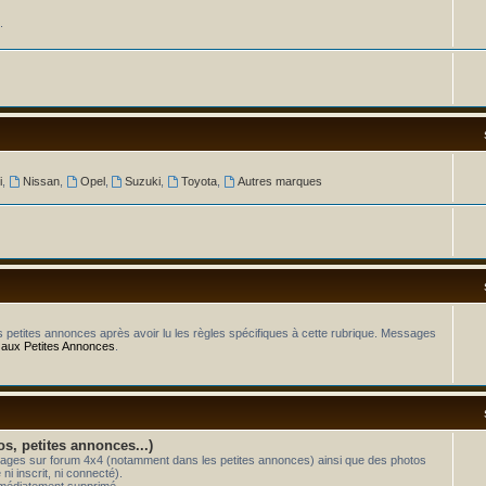
.
i
,
Nissan
,
Opel
,
Suzuki
,
Toyota
,
Autres marques
os petites annonces après avoir lu les règles spécifiques à cette rubrique. Messages
 aux Petites Annonces
.
os, petites annonces...)
essages sur forum 4x4 (notamment dans les petites annonces) ainsi que des photos
i inscrit, ni connecté).
mmédiatement supprimé.