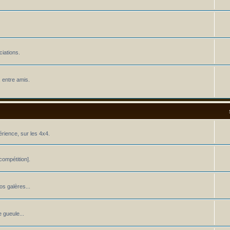
iations.
 entre amis.
érience, sur les 4x4.
ompétition].
os galères...
 gueule...