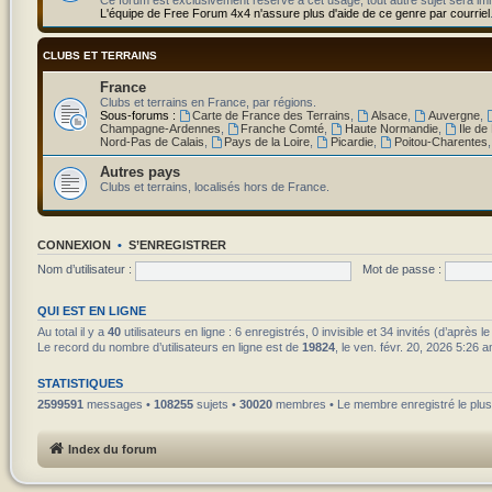
L'équipe de Free Forum 4x4 n'assure plus d'aide de ce genre par courriel
CLUBS ET TERRAINS
France
Clubs et terrains en France, par régions.
Sous-forums :
Carte de France des Terrains
,
Alsace
,
Auvergne
,
Champagne-Ardennes
,
Franche Comté
,
Haute Normandie
,
Ile de
Nord-Pas de Calais
,
Pays de la Loire
,
Picardie
,
Poitou-Charentes
Autres pays
Clubs et terrains, localisés hors de France.
CONNEXION
•
S’ENREGISTRER
Nom d’utilisateur :
Mot de passe :
QUI EST EN LIGNE
Au total il y a
40
utilisateurs en ligne : 6 enregistrés, 0 invisible et 34 invités (d’après 
Le record du nombre d’utilisateurs en ligne est de
19824
, le ven. févr. 20, 2026 5:26 
STATISTIQUES
2599591
messages •
108255
sujets •
30020
membres • Le membre enregistré le plus
Index du forum