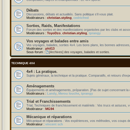
Débats
Discussions, débats et actualités. Sans politique s'il vous plait.
Modérateurs :
christian.styling
,
cedricfred
Sorties, Raids, Manifestations
Forum des sorties et des manifestations organisées par les clubs et assoc
Modérateurs :
ToyoDzo
,
christian.styling
,
tprangy
Vos voyages et balades entre amis
Vos voyages, balades, sorties 4x4. Les bons plans, les bonnes adresses,
Modérateur :
phil13
Sous-forum :
[Archives] des voyages, balades et sorties.
TECHNIQUE 4X4
4x4 : La pratique.
Sujets généraux, la technique et la pratique. Comparatifs, et retours d'exp
Aménagements
Équipements et aménagements, préparation. [Pas de sujet concernant la c
Modérateurs :
Landy
,
Merou louche
,
tprangy
Trial et Franchissements
Trial, Techniques de franchissement et matériels : Vos trucs et astuces, v
Modérateur :
MG94
Mécanique et réparations
Mécanique et réparations : Vos expériences, vos méthodes, vos coups de
Modérateur :
vincent sch