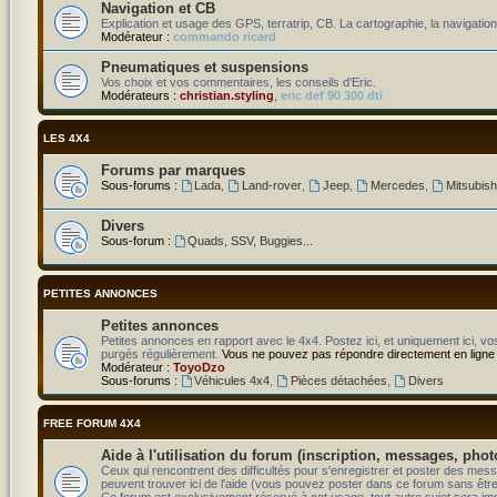
Navigation et CB
Explication et usage des GPS, terratrip, CB. La cartographie, la navigation
Modérateur :
commando ricard
Pneumatiques et suspensions
Vos choix et vos commentaires, les conseils d'Eric.
Modérateurs :
christian.styling
,
eric def 90 300 dti
LES 4X4
Forums par marques
Sous-forums :
Lada
,
Land-rover
,
Jeep
,
Mercedes
,
Mitsubish
Divers
Sous-forum :
Quads, SSV, Buggies...
PETITES ANNONCES
Petites annonces
Petites annonces en rapport avec le 4x4. Postez ici, et uniquement ici, v
purgés régulièrement.
Vous ne pouvez pas répondre directement en ligne
Modérateur :
ToyoDzo
Sous-forums :
Véhicules 4x4
,
Pièces détachées
,
Divers
FREE FORUM 4X4
Aide à l'utilisation du forum (inscription, messages, phot
Ceux qui rencontrent des difficultés pour s'enregistrer et poster des m
peuvent trouver ici de l'aide (vous pouvez poster dans ce forum sans être n
Ce forum est exclusivement réservé à cet usage, tout autre sujet sera i