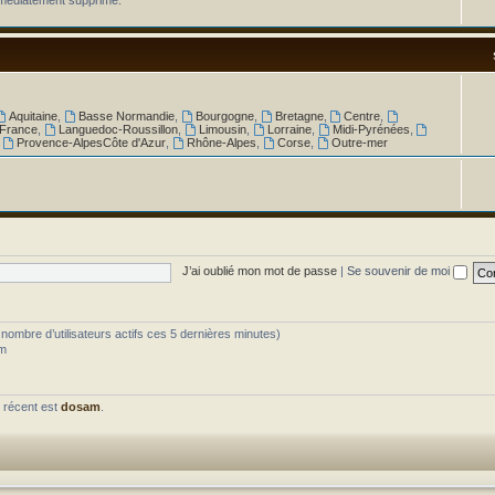
.
Aquitaine
,
Basse Normandie
,
Bourgogne
,
Bretagne
,
Centre
,
 France
,
Languedoc-Roussillon
,
Limousin
,
Lorraine
,
Midi-Pyrénées
,
,
Provence-AlpesCôte d'Azur
,
Rhône-Alpes
,
Corse
,
Outre-mer
J’ai oublié mon mot de passe
|
Se souvenir de moi
le nombre d’utilisateurs actifs ces 5 dernières minutes)
am
 récent est
dosam
.