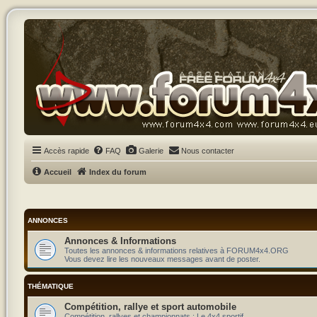
Accès rapide
FAQ
Galerie
Nous contacter
Accueil
Index du forum
ANNONCES
Annonces & Informations
Toutes les annonces & informations relatives à FORUM4x4.ORG
Vous devez lire les nouveaux messages avant de poster.
THÉMATIQUE
Compétition, rallye et sport automobile
Compétition, rallyes et championnats : Le 4x4 sportif.