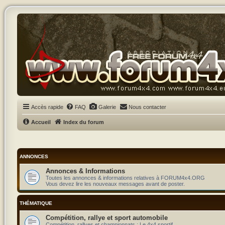
Accès rapide
FAQ
Galerie
Nous contacter
Accueil
Index du forum
ANNONCES
Annonces & Informations
Toutes les annonces & informations relatives à FORUM4x4.ORG
Vous devez lire les nouveaux messages avant de poster.
THÉMATIQUE
Compétition, rallye et sport automobile
Compétition, rallyes et championnats : Le 4x4 sportif.