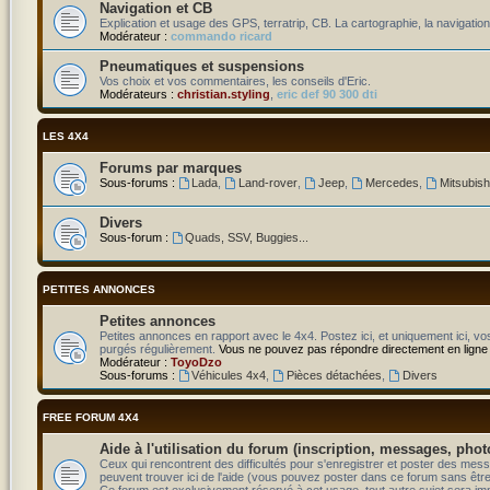
Navigation et CB
Explication et usage des GPS, terratrip, CB. La cartographie, la navigation
Modérateur :
commando ricard
Pneumatiques et suspensions
Vos choix et vos commentaires, les conseils d'Eric.
Modérateurs :
christian.styling
,
eric def 90 300 dti
LES 4X4
Forums par marques
Sous-forums :
Lada
,
Land-rover
,
Jeep
,
Mercedes
,
Mitsubish
Divers
Sous-forum :
Quads, SSV, Buggies...
PETITES ANNONCES
Petites annonces
Petites annonces en rapport avec le 4x4. Postez ici, et uniquement ici, v
purgés régulièrement.
Vous ne pouvez pas répondre directement en ligne
Modérateur :
ToyoDzo
Sous-forums :
Véhicules 4x4
,
Pièces détachées
,
Divers
FREE FORUM 4X4
Aide à l'utilisation du forum (inscription, messages, phot
Ceux qui rencontrent des difficultés pour s'enregistrer et poster des m
peuvent trouver ici de l'aide (vous pouvez poster dans ce forum sans être n
Ce forum est exclusivement réservé à cet usage, tout autre sujet sera i