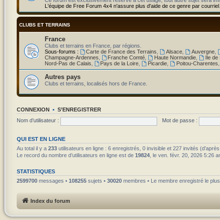
L'équipe de Free Forum 4x4 n'assure plus d'aide de ce genre par courriel
CLUBS ET TERRAINS
France
Clubs et terrains en France, par régions.
Sous-forums :
Carte de France des Terrains
,
Alsace
,
Auvergne
,
Champagne-Ardennes
,
Franche Comté
,
Haute Normandie
,
Ile de
Nord-Pas de Calais
,
Pays de la Loire
,
Picardie
,
Poitou-Charentes
Autres pays
Clubs et terrains, localisés hors de France.
CONNEXION
•
S’ENREGISTRER
Nom d’utilisateur :
Mot de passe :
QUI EST EN LIGNE
Au total il y a
233
utilisateurs en ligne : 6 enregistrés, 0 invisible et 227 invités (d’apr
Le record du nombre d’utilisateurs en ligne est de
19824
, le ven. févr. 20, 2026 5:26 
STATISTIQUES
2599700
messages •
108255
sujets •
30020
membres • Le membre enregistré le plus
Index du forum