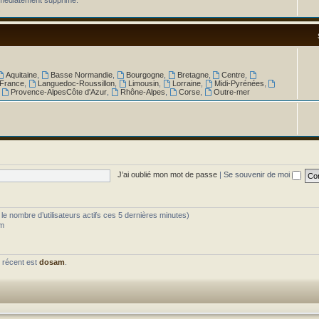
.
Aquitaine
,
Basse Normandie
,
Bourgogne
,
Bretagne
,
Centre
,
 France
,
Languedoc-Roussillon
,
Limousin
,
Lorraine
,
Midi-Pyrénées
,
,
Provence-AlpesCôte d'Azur
,
Rhône-Alpes
,
Corse
,
Outre-mer
J’ai oublié mon mot de passe
|
Se souvenir de moi
ès le nombre d’utilisateurs actifs ces 5 dernières minutes)
am
 récent est
dosam
.