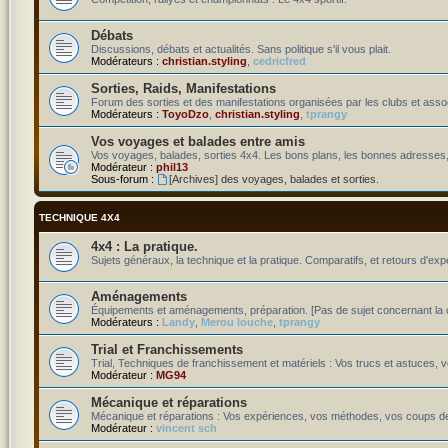
Débats
Discussions, débats et actualités. Sans politique s'il vous plait.
Modérateurs :
christian.styling
,
cedricfred
Sorties, Raids, Manifestations
Forum des sorties et des manifestations organisées par les clubs et assoc
Modérateurs :
ToyoDzo
,
christian.styling
,
tprangy
Vos voyages et balades entre amis
Vos voyages, balades, sorties 4x4. Les bons plans, les bonnes adresses,
Modérateur :
phil13
Sous-forum :
[Archives] des voyages, balades et sorties.
TECHNIQUE 4X4
4x4 : La pratique.
Sujets généraux, la technique et la pratique. Comparatifs, et retours d'exp
Aménagements
Équipements et aménagements, préparation. [Pas de sujet concernant la c
Modérateurs :
Landy
,
Merou louche
,
tprangy
Trial et Franchissements
Trial, Techniques de franchissement et matériels : Vos trucs et astuces, v
Modérateur :
MG94
Mécanique et réparations
Mécanique et réparations : Vos expériences, vos méthodes, vos coups de
Modérateur :
vincent sch