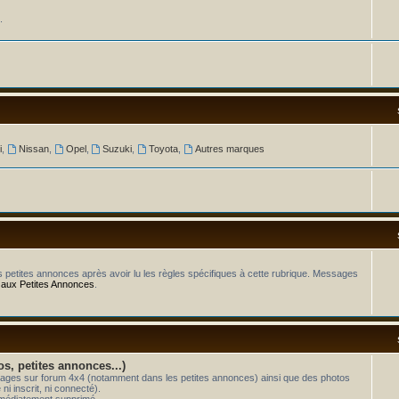
.
i
,
Nissan
,
Opel
,
Suzuki
,
Toyota
,
Autres marques
os petites annonces après avoir lu les règles spécifiques à cette rubrique. Messages
 aux Petites Annonces
.
os, petites annonces...)
essages sur forum 4x4 (notamment dans les petites annonces) ainsi que des photos
i inscrit, ni connecté).
mmédiatement supprimé.