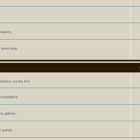
iations.
 entre amis.
érience, sur les 4x4.
ompétition].
os galères...
 gueule...