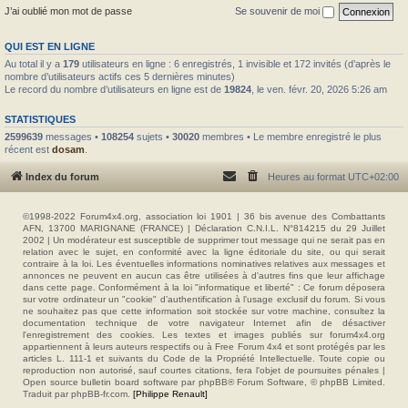
J’ai oublié mon mot de passe
Se souvenir de moi
QUI EST EN LIGNE
Au total il y a
179
utilisateurs en ligne : 6 enregistrés, 1 invisible et 172 invités (d’après le
nombre d’utilisateurs actifs ces 5 dernières minutes)
Le record du nombre d’utilisateurs en ligne est de
19824
, le ven. févr. 20, 2026 5:26 am
STATISTIQUES
2599639
messages •
108254
sujets •
30020
membres • Le membre enregistré le plus
récent est
dosam
.
Index du forum
Heures au format
UTC+02:00
©1998-2022 Forum4x4.org, association loi 1901 | 36 bis avenue des Combattants
AFN, 13700 MARIGNANE (FRANCE) | Déclaration C.N.I.L. N°814215 du 29 Juillet
2002 | Un modérateur est susceptible de supprimer tout message qui ne serait pas en
relation avec le sujet, en conformité avec la ligne éditoriale du site, ou qui serait
contraire à la loi. Les éventuelles informations nominatives relatives aux messages et
annonces ne peuvent en aucun cas être utilisées à d'autres fins que leur affichage
dans cette page. Conformément à la loi "informatique et liberté" : Ce forum déposera
sur votre ordinateur un "cookie" d’authentification à l'usage exclusif du forum. Si vous
ne souhaitez pas que cette information soit stockée sur votre machine, consultez la
documentation technique de votre navigateur Internet afin de désactiver
l'enregistrement des cookies. Les textes et images publiés sur forum4x4.org
appartiennent à leurs auteurs respectifs ou à Free Forum 4x4 et sont protégés par les
articles L. 111-1 et suivants du Code de la Propriété Intellectuelle. Toute copie ou
reproduction non autorisé, sauf courtes citations, fera l'objet de poursuites pénales |
Open source bulletin board software par phpBB® Forum Software, © phpBB Limited.
Traduit par phpBB-fr.com.
[Philippe Renault]