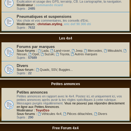
Explication et usage des GPS, terratrip, CB. La cartographie, la navigation.
Modérateur :
commando ricard
Sujets :
2485
Pneumatiques et suspensions
Vos choix et vos commentaires, les conseils d'Eric.
Modérateurs :
christian.styling
,
eric def 90 300 dti
Sujets :
7632
Les 4x4
Forums par marques
Sous-forums :
Lada
,
Land-rover
,
Jeep
,
Mercedes
,
Mitsubishi
,
Nissan
,
Opel
,
Suzuki
,
Toyota
,
Autres marques
Sujets :
57689
Divers
Sous-forum :
Quads, SSV, Buggies...
Sujets :
22
Petites annonces
Petites annonces
Petites annonces en rapport avec le 4x4. Postez ici, et uniquement ici, vos
petites annonces après avoir lu les règles spécifiques à cette rubrique.
Messages purgés régulièrement.
Vous ne pouvez pas répondre directement
en ligne aux Petites Annonces
.
Modérateur :
ToyoDzo
Sous-forums :
Véhicules 4x4
,
Pièces détachées
,
Divers
Sujets :
290
Free Forum 4x4