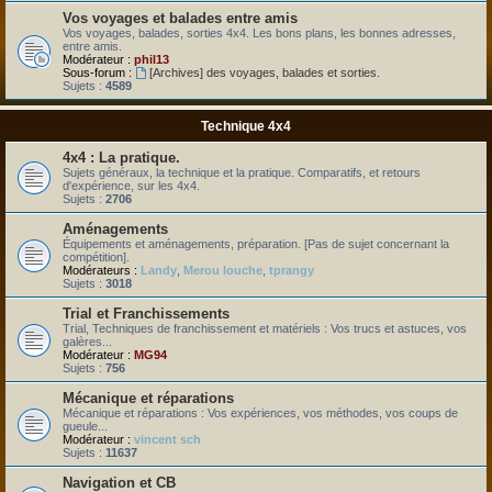
Vos voyages et balades entre amis
Vos voyages, balades, sorties 4x4. Les bons plans, les bonnes adresses,
entre amis.
Modérateur :
phil13
Sous-forum :
[Archives] des voyages, balades et sorties.
Sujets :
4589
Technique 4x4
4x4 : La pratique.
Sujets généraux, la technique et la pratique. Comparatifs, et retours
d'expérience, sur les 4x4.
Sujets :
2706
Aménagements
Équipements et aménagements, préparation. [Pas de sujet concernant la
compétition].
Modérateurs :
Landy
,
Merou louche
,
tprangy
Sujets :
3018
Trial et Franchissements
Trial, Techniques de franchissement et matériels : Vos trucs et astuces, vos
galères...
Modérateur :
MG94
Sujets :
756
Mécanique et réparations
Mécanique et réparations : Vos expériences, vos méthodes, vos coups de
gueule...
Modérateur :
vincent sch
Sujets :
11637
Navigation et CB