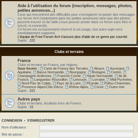
Aide à l'utilisation du forum (inscription, messages, photos,
petites annonces...)
Ceux qui rencontrent des difficultés pour s'enregistrer et poster des messages
sur forum 4x4 (notamment dans les petites annonces) ainsi que des photos
peuvent trouver ici de l'aide (vous pouvez poster dans ce forum sans être ni
inscrit, ni connecté).
Ce forum est exclusivement réservé à cet usage, tout autre sujet sera
immédiatement supprimé.
L'équipe de Free Forum 4x4 n'assure plus d'aide de ce genre par courriel
.
Sujets :
222
Clubs et terrains
France
Clubs et terrains en France, par régions.
Sous-forums :
Carte de France des Terrains
,
Alsace
,
Auvergne
,
Aquitaine
,
Basse Normandie
,
Bourgogne
,
Bretagne
,
Centre
,
Champagne-Ardennes
,
Franche Comté
,
Haute Normandie
,
Ile de
France
,
Languedoc-Roussillon
,
Limousin
,
Lorraine
,
Midi-Pyrénées
,
Nord-Pas de Calais
,
Pays de la Loire
,
Picardie
,
Poitou-Charentes
,
Provence-AlpesCôte d'Azur
,
Rhône-Alpes
,
Corse
,
Outre-mer
Sujets :
221
Autres pays
Clubs et terrains, localisés hors de France.
Sujets :
15
CONNEXION
•
S’ENREGISTRER
Nom d’utilisateur :
Mot de passe :