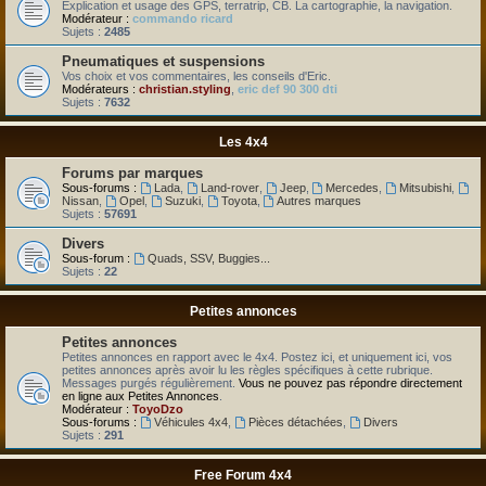
Explication et usage des GPS, terratrip, CB. La cartographie, la navigation.
Modérateur :
commando ricard
Sujets :
2485
Pneumatiques et suspensions
Vos choix et vos commentaires, les conseils d'Eric.
Modérateurs :
christian.styling
,
eric def 90 300 dti
Sujets :
7632
Les 4x4
Forums par marques
Sous-forums :
Lada
,
Land-rover
,
Jeep
,
Mercedes
,
Mitsubishi
,
Nissan
,
Opel
,
Suzuki
,
Toyota
,
Autres marques
Sujets :
57691
Divers
Sous-forum :
Quads, SSV, Buggies...
Sujets :
22
Petites annonces
Petites annonces
Petites annonces en rapport avec le 4x4. Postez ici, et uniquement ici, vos
petites annonces après avoir lu les règles spécifiques à cette rubrique.
Messages purgés régulièrement.
Vous ne pouvez pas répondre directement
en ligne aux Petites Annonces
.
Modérateur :
ToyoDzo
Sous-forums :
Véhicules 4x4
,
Pièces détachées
,
Divers
Sujets :
291
Free Forum 4x4