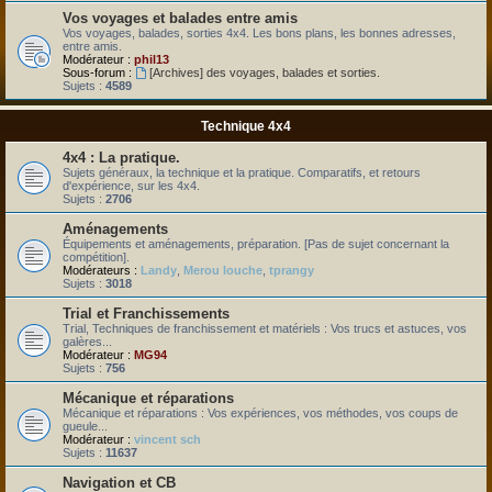
Vos voyages et balades entre amis
Vos voyages, balades, sorties 4x4. Les bons plans, les bonnes adresses,
entre amis.
Modérateur :
phil13
Sous-forum :
[Archives] des voyages, balades et sorties.
Sujets :
4589
Technique 4x4
4x4 : La pratique.
Sujets généraux, la technique et la pratique. Comparatifs, et retours
d'expérience, sur les 4x4.
Sujets :
2706
Aménagements
Équipements et aménagements, préparation. [Pas de sujet concernant la
compétition].
Modérateurs :
Landy
,
Merou louche
,
tprangy
Sujets :
3018
Trial et Franchissements
Trial, Techniques de franchissement et matériels : Vos trucs et astuces, vos
galères...
Modérateur :
MG94
Sujets :
756
Mécanique et réparations
Mécanique et réparations : Vos expériences, vos méthodes, vos coups de
gueule...
Modérateur :
vincent sch
Sujets :
11637
Navigation et CB