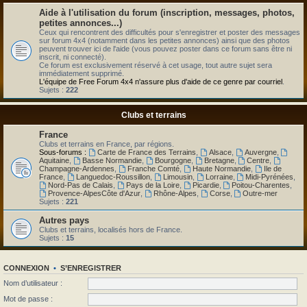
Aide à l'utilisation du forum (inscription, messages, photos,
petites annonces...)
Ceux qui rencontrent des difficultés pour s'enregistrer et poster des messages
sur forum 4x4 (notamment dans les petites annonces) ainsi que des photos
peuvent trouver ici de l'aide (vous pouvez poster dans ce forum sans être ni
inscrit, ni connecté).
Ce forum est exclusivement réservé à cet usage, tout autre sujet sera
immédiatement supprimé.
L'équipe de Free Forum 4x4 n'assure plus d'aide de ce genre par courriel
.
Sujets :
222
Clubs et terrains
France
Clubs et terrains en France, par régions.
Sous-forums :
Carte de France des Terrains
,
Alsace
,
Auvergne
,
Aquitaine
,
Basse Normandie
,
Bourgogne
,
Bretagne
,
Centre
,
Champagne-Ardennes
,
Franche Comté
,
Haute Normandie
,
Ile de
France
,
Languedoc-Roussillon
,
Limousin
,
Lorraine
,
Midi-Pyrénées
,
Nord-Pas de Calais
,
Pays de la Loire
,
Picardie
,
Poitou-Charentes
,
Provence-AlpesCôte d'Azur
,
Rhône-Alpes
,
Corse
,
Outre-mer
Sujets :
221
Autres pays
Clubs et terrains, localisés hors de France.
Sujets :
15
CONNEXION
•
S’ENREGISTRER
Nom d’utilisateur :
Mot de passe :