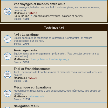
Vos voyages et balades entre amis
Vos voyages, balades, sorties 4x4. Les bons plans, les bonnes adresses,
entre amis.
Modérateur :
phil13
Sous-forum :
[Archives] des voyages, balades et sorties.
Sujets :
4589
Technique 4x4
4x4 : La pratique.
Sujets généraux, la technique et la pratique. Comparatifs, et retours
d'expérience, sur les 4x4.
Sujets :
2706
Aménagements
Équipements et aménagements, préparation. [Pas de sujet concernant la
compétition].
Modérateurs :
Landy
,
Merou louche
,
tprangy
Sujets :
3018
Trial et Franchissements
Trial, Techniques de franchissement et matériels : Vos trucs et astuces, vos
galères...
Modérateur :
MG94
Sujets :
756
Mécanique et réparations
Mécanique et réparations : Vos expériences, vos méthodes, vos coups de
gueule...
Modérateur :
vincent sch
Sujets :
11637
Navigation et CB