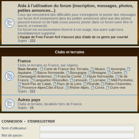
Aide à l'utilisation du forum (inscription, messages, photos,
petites annonces...)
Ceux qui rencontrent des difficultés pour s'enregistrer et poster des messages
sur forum 4x4 (notamment dans les petites annonces) ainsi que des photos
peuvent trouver ici de l'aide (vous pouvez poster dans ce forum sans être ni
inscrit, ni connecté).
Ce forum est exclusivement réservé à cet usage, tout autre sujet sera
immédiatement supprimé.
L'équipe de Free Forum 4x4 n'assure plus d'aide de ce genre par courriel
.
Sujets :
222
Clubs et terrains
France
Clubs et terrains en France, par régions.
Sous-forums :
Carte de France des Terrains
,
Alsace
,
Auvergne
,
Aquitaine
,
Basse Normandie
,
Bourgogne
,
Bretagne
,
Centre
,
Champagne-Ardennes
,
Franche Comté
,
Haute Normandie
,
Ile de
France
,
Languedoc-Roussillon
,
Limousin
,
Lorraine
,
Midi-Pyrénées
,
Nord-Pas de Calais
,
Pays de la Loire
,
Picardie
,
Poitou-Charentes
,
Provence-AlpesCôte d'Azur
,
Rhône-Alpes
,
Corse
,
Outre-mer
Sujets :
221
Autres pays
Clubs et terrains, localisés hors de France.
Sujets :
15
CONNEXION
•
S’ENREGISTRER
Nom d’utilisateur :
Mot de passe :