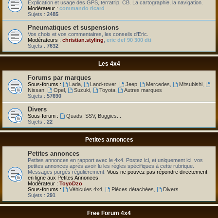
Explication et usage des GPS, terratrip, CB. La cartographie, la navigation.
Modérateur :
commando ricard
Sujets :
2485
Pneumatiques et suspensions
Vos choix et vos commentaires, les conseils d'Eric.
Modérateurs :
christian.styling
,
eric def 90 300 dti
Sujets :
7632
Les 4x4
Forums par marques
Sous-forums :
Lada
,
Land-rover
,
Jeep
,
Mercedes
,
Mitsubishi
,
Nissan
,
Opel
,
Suzuki
,
Toyota
,
Autres marques
Sujets :
57690
Divers
Sous-forum :
Quads, SSV, Buggies...
Sujets :
22
Petites annonces
Petites annonces
Petites annonces en rapport avec le 4x4. Postez ici, et uniquement ici, vos
petites annonces après avoir lu les règles spécifiques à cette rubrique.
Messages purgés régulièrement.
Vous ne pouvez pas répondre directement
en ligne aux Petites Annonces
.
Modérateur :
ToyoDzo
Sous-forums :
Véhicules 4x4
,
Pièces détachées
,
Divers
Sujets :
291
Free Forum 4x4