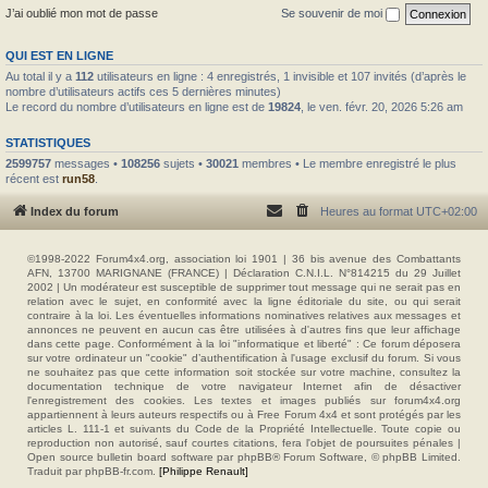
J’ai oublié mon mot de passe
Se souvenir de moi
QUI EST EN LIGNE
Au total il y a
112
utilisateurs en ligne : 4 enregistrés, 1 invisible et 107 invités (d’après le
nombre d’utilisateurs actifs ces 5 dernières minutes)
Le record du nombre d’utilisateurs en ligne est de
19824
, le ven. févr. 20, 2026 5:26 am
STATISTIQUES
2599757
messages •
108256
sujets •
30021
membres • Le membre enregistré le plus
récent est
run58
.
Index du forum
Heures au format
UTC+02:00
©1998-2022 Forum4x4.org, association loi 1901 | 36 bis avenue des Combattants
AFN, 13700 MARIGNANE (FRANCE) | Déclaration C.N.I.L. N°814215 du 29 Juillet
2002 | Un modérateur est susceptible de supprimer tout message qui ne serait pas en
relation avec le sujet, en conformité avec la ligne éditoriale du site, ou qui serait
contraire à la loi. Les éventuelles informations nominatives relatives aux messages et
annonces ne peuvent en aucun cas être utilisées à d'autres fins que leur affichage
dans cette page. Conformément à la loi "informatique et liberté" : Ce forum déposera
sur votre ordinateur un "cookie" d’authentification à l'usage exclusif du forum. Si vous
ne souhaitez pas que cette information soit stockée sur votre machine, consultez la
documentation technique de votre navigateur Internet afin de désactiver
l'enregistrement des cookies. Les textes et images publiés sur forum4x4.org
appartiennent à leurs auteurs respectifs ou à Free Forum 4x4 et sont protégés par les
articles L. 111-1 et suivants du Code de la Propriété Intellectuelle. Toute copie ou
reproduction non autorisé, sauf courtes citations, fera l'objet de poursuites pénales |
Open source bulletin board software par phpBB® Forum Software, © phpBB Limited.
Traduit par phpBB-fr.com.
[Philippe Renault]