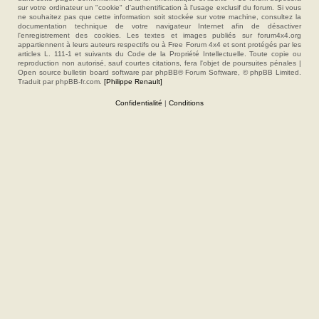
sur votre ordinateur un "cookie" d’authentification à l'usage exclusif du forum. Si vous
ne souhaitez pas que cette information soit stockée sur votre machine, consultez la
documentation technique de votre navigateur Internet afin de désactiver
l'enregistrement des cookies. Les textes et images publiés sur forum4x4.org
appartiennent à leurs auteurs respectifs ou à Free Forum 4x4 et sont protégés par les
articles L. 111-1 et suivants du Code de la Propriété Intellectuelle. Toute copie ou
reproduction non autorisé, sauf courtes citations, fera l'objet de poursuites pénales |
Open source bulletin board software par phpBB® Forum Software, © phpBB Limited.
Traduit par phpBB-fr.com.
[Philippe Renault]
Confidentialité
|
Conditions