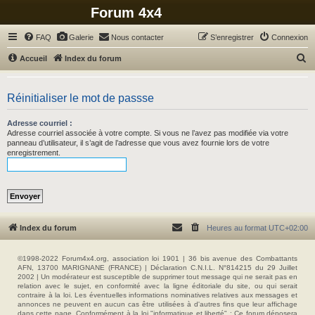
Forum 4x4
FAQ
Galerie
Nous contacter
S’enregistrer
Connexion
R
Accueil
Index du forum
e
c
Réinitialiser le mot de passse
h
Adresse courriel :
e
Adresse courriel associée à votre compte. Si vous ne l’avez pas modifiée via votre
r
panneau d’utilisateur, il s’agit de l’adresse que vous avez fournie lors de votre
enregistrement.
c
h
e
r
Index du forum
Heures au format
UTC+02:00
©1998-2022 Forum4x4.org, association loi 1901 | 36 bis avenue des Combattants
AFN, 13700 MARIGNANE (FRANCE) | Déclaration C.N.I.L. N°814215 du 29 Juillet
2002 | Un modérateur est susceptible de supprimer tout message qui ne serait pas en
relation avec le sujet, en conformité avec la ligne éditoriale du site, ou qui serait
contraire à la loi. Les éventuelles informations nominatives relatives aux messages et
annonces ne peuvent en aucun cas être utilisées à d'autres fins que leur affichage
dans cette page. Conformément à la loi "informatique et liberté" : Ce forum déposera