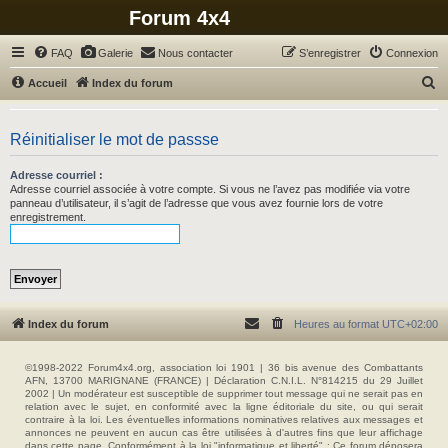
Forum 4x4
FAQ
Galerie
Nous contacter
S’enregistrer
Connexion
R
Accueil
Index du forum
e
c
Réinitialiser le mot de passse
h
Adresse courriel :
e
Adresse courriel associée à votre compte. Si vous ne l’avez pas modifiée via votre
r
panneau d’utilisateur, il s’agit de l’adresse que vous avez fournie lors de votre
enregistrement.
c
h
e
r
Index du forum
Heures au format
UTC+02:00
©1998-2022 Forum4x4.org, association loi 1901 | 36 bis avenue des Combattants
AFN, 13700 MARIGNANE (FRANCE) | Déclaration C.N.I.L. N°814215 du 29 Juillet
2002 | Un modérateur est susceptible de supprimer tout message qui ne serait pas en
relation avec le sujet, en conformité avec la ligne éditoriale du site, ou qui serait
contraire à la loi. Les éventuelles informations nominatives relatives aux messages et
annonces ne peuvent en aucun cas être utilisées à d'autres fins que leur affichage
dans cette page. Conformément à la loi "informatique et liberté" : Ce forum déposera