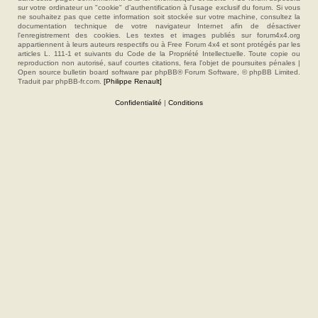
sur votre ordinateur un "cookie" d’authentification à l'usage exclusif du forum. Si vous
ne souhaitez pas que cette information soit stockée sur votre machine, consultez la
documentation technique de votre navigateur Internet afin de désactiver
l'enregistrement des cookies. Les textes et images publiés sur forum4x4.org
appartiennent à leurs auteurs respectifs ou à Free Forum 4x4 et sont protégés par les
articles L. 111-1 et suivants du Code de la Propriété Intellectuelle. Toute copie ou
reproduction non autorisé, sauf courtes citations, fera l'objet de poursuites pénales |
Open source bulletin board software par phpBB® Forum Software, © phpBB Limited.
Traduit par phpBB-fr.com.
[Philippe Renault]
Confidentialité
|
Conditions