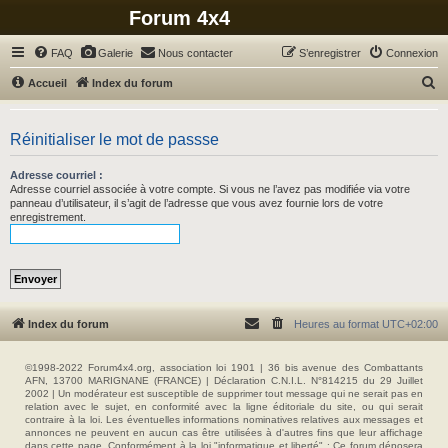
Forum 4x4
FAQ
Galerie
Nous contacter
S’enregistrer
Connexion
R
Accueil
Index du forum
e
c
Réinitialiser le mot de passse
h
Adresse courriel :
e
Adresse courriel associée à votre compte. Si vous ne l’avez pas modifiée via votre
r
panneau d’utilisateur, il s’agit de l’adresse que vous avez fournie lors de votre
enregistrement.
c
h
e
r
Index du forum
Heures au format
UTC+02:00
©1998-2022 Forum4x4.org, association loi 1901 | 36 bis avenue des Combattants
AFN, 13700 MARIGNANE (FRANCE) | Déclaration C.N.I.L. N°814215 du 29 Juillet
2002 | Un modérateur est susceptible de supprimer tout message qui ne serait pas en
relation avec le sujet, en conformité avec la ligne éditoriale du site, ou qui serait
contraire à la loi. Les éventuelles informations nominatives relatives aux messages et
annonces ne peuvent en aucun cas être utilisées à d'autres fins que leur affichage
dans cette page. Conformément à la loi "informatique et liberté" : Ce forum déposera