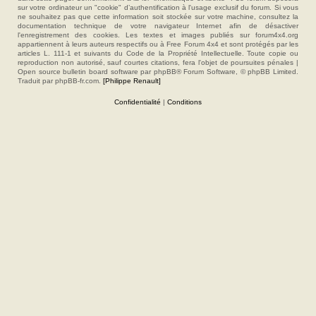
sur votre ordinateur un "cookie" d’authentification à l'usage exclusif du forum. Si vous
ne souhaitez pas que cette information soit stockée sur votre machine, consultez la
documentation technique de votre navigateur Internet afin de désactiver
l'enregistrement des cookies. Les textes et images publiés sur forum4x4.org
appartiennent à leurs auteurs respectifs ou à Free Forum 4x4 et sont protégés par les
articles L. 111-1 et suivants du Code de la Propriété Intellectuelle. Toute copie ou
reproduction non autorisé, sauf courtes citations, fera l'objet de poursuites pénales |
Open source bulletin board software par phpBB® Forum Software, © phpBB Limited.
Traduit par phpBB-fr.com.
[Philippe Renault]
Confidentialité
|
Conditions