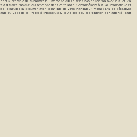
t susceptible de supprimer tout message qui ne serait pas en relation avec le sujet, en
ées à d'autres fins que leur affichage dans cette page. Conformément à la loi "informatique et
hine, consultez la documentation technique de votre navigateur Internet afin de désactiver
vants du Code de la Propriété Intellectuelle. Toute copie ou reproduction non autorisé, sauf