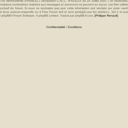
00 MARIGNANE (FRANCE) | Déclaration C.N.I.L. N°814215 du 29 Juillet 2002 | Un modérateur es
s informations nominatives relatives aux messages et annonces ne peuvent en aucun cas être utilis
e exclusif du forum. Si vous ne souhaitez pas que cette information soit stockée sur votre mac
 leurs auteurs respectifs ou à Free Forum 4x4 et sont protégés par les articles L. 111-1 et sui
e par phpBB® Forum Software, © phpBB Limited. Traduit par phpBB-fr.com.
[Philippe Renault]
Confidentialité
|
Conditions