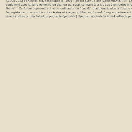
©1998-2022 Forum4x4.org, association loi 1901 | 36 bis avenue des Combattants AFN, 137
conformité avec la ligne éditoriale du site, ou qui serait contraire à la loi. Les éventuelle
liberté" : Ce forum déposera sur votre ordinateur un "cookie" d’authentification à l'usag
l'enregistrement des cookies. Les textes et images publiés sur forum4x4.org appartiennent à
courtes citations, fera l'objet de poursuites pénales | Open source bulletin board softwar