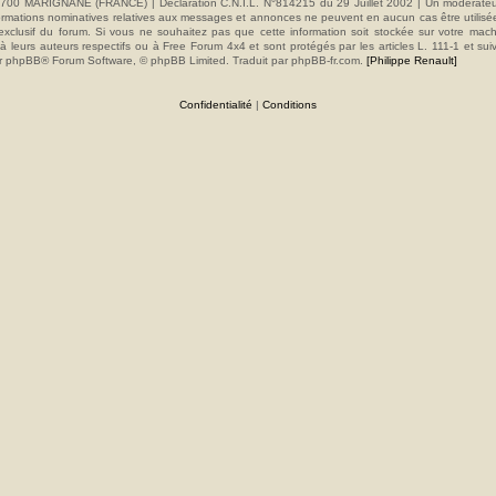
00 MARIGNANE (FRANCE) | Déclaration C.N.I.L. N°814215 du 29 Juillet 2002 | Un modérateur es
s informations nominatives relatives aux messages et annonces ne peuvent en aucun cas être utilis
e exclusif du forum. Si vous ne souhaitez pas que cette information soit stockée sur votre mac
 leurs auteurs respectifs ou à Free Forum 4x4 et sont protégés par les articles L. 111-1 et sui
e par phpBB® Forum Software, © phpBB Limited. Traduit par phpBB-fr.com.
[Philippe Renault]
Confidentialité
|
Conditions