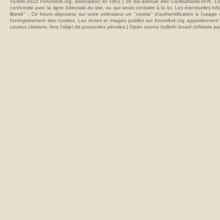
©1998-2022 Forum4x4.org, association loi 1901 | 36 bis avenue des Combattants AFN, 137
conformité avec la ligne éditoriale du site, ou qui serait contraire à la loi. Les éventuelle
liberté" : Ce forum déposera sur votre ordinateur un "cookie" d’authentification à l'usag
l'enregistrement des cookies. Les textes et images publiés sur forum4x4.org appartiennent à
courtes citations, fera l'objet de poursuites pénales | Open source bulletin board softwar