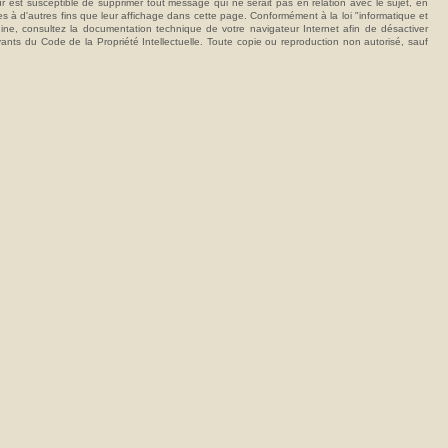
t susceptible de supprimer tout message qui ne serait pas en relation avec le sujet, en
ées à d'autres fins que leur affichage dans cette page. Conformément à la loi "informatique et
hine, consultez la documentation technique de votre navigateur Internet afin de désactiver
vants du Code de la Propriété Intellectuelle. Toute copie ou reproduction non autorisé, sauf