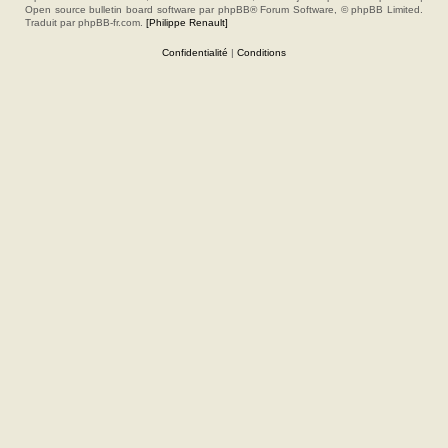
Open source bulletin board software par phpBB® Forum Software, © phpBB Limited.
Traduit par phpBB-fr.com.
[Philippe Renault]
Confidentialité
|
Conditions