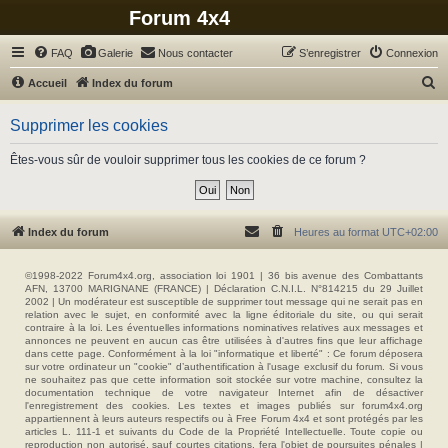
Forum 4x4
FAQ
Galerie
Nous contacter
S’enregistrer
Connexion
R
Accueil
Index du forum
e
Supprimer les cookies
c
h
Êtes-vous sûr de vouloir supprimer tous les cookies de ce forum ?
e
r
c
Index du forum
Heures au format
UTC+02:00
h
e
©1998-2022 Forum4x4.org, association loi 1901 | 36 bis avenue des Combattants
AFN, 13700 MARIGNANE (FRANCE) | Déclaration C.N.I.L. N°814215 du 29 Juillet
r
2002 | Un modérateur est susceptible de supprimer tout message qui ne serait pas en
relation avec le sujet, en conformité avec la ligne éditoriale du site, ou qui serait
contraire à la loi. Les éventuelles informations nominatives relatives aux messages et
annonces ne peuvent en aucun cas être utilisées à d'autres fins que leur affichage
dans cette page. Conformément à la loi "informatique et liberté" : Ce forum déposera
sur votre ordinateur un "cookie" d’authentification à l'usage exclusif du forum. Si vous
ne souhaitez pas que cette information soit stockée sur votre machine, consultez la
documentation technique de votre navigateur Internet afin de désactiver
l'enregistrement des cookies. Les textes et images publiés sur forum4x4.org
appartiennent à leurs auteurs respectifs ou à Free Forum 4x4 et sont protégés par les
articles L. 111-1 et suivants du Code de la Propriété Intellectuelle. Toute copie ou
reproduction non autorisé, sauf courtes citations, fera l'objet de poursuites pénales |