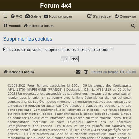
Forum 4x4
FAQ
Galerie
Nous contacter
S’enregistrer
Connexion
R
Accueil
Index du forum
e
Supprimer les cookies
c
h
Êtes-vous sûr de vouloir supprimer tous les cookies de ce forum ?
e
r
c
Index du forum
Heures au format
UTC+02:00
h
e
©1998-2022 Forum4x4.org, association loi 1901 | 36 bis avenue des Combattants
AFN, 13700 MARIGNANE (FRANCE) | Déclaration C.N.I.L. N°814215 du 29 Juillet
r
2002 | Un modérateur est susceptible de supprimer tout message qui ne serait pas en
relation avec le sujet, en conformité avec la ligne éditoriale du site, ou qui serait
contraire à la loi. Les éventuelles informations nominatives relatives aux messages et
annonces ne peuvent en aucun cas être utilisées à d'autres fins que leur affichage
dans cette page. Conformément à la loi "informatique et liberté" : Ce forum déposera
sur votre ordinateur un "cookie" d’authentification à l'usage exclusif du forum. Si vous
ne souhaitez pas que cette information soit stockée sur votre machine, consultez la
documentation technique de votre navigateur Internet afin de désactiver
l'enregistrement des cookies. Les textes et images publiés sur forum4x4.org
appartiennent à leurs auteurs respectifs ou à Free Forum 4x4 et sont protégés par les
articles L. 111-1 et suivants du Code de la Propriété Intellectuelle. Toute copie ou
reproduction non autorisé, sauf courtes citations, fera l'objet de poursuites pénales |