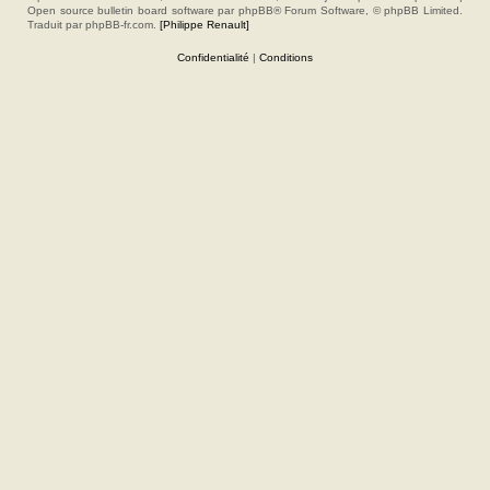
Open source bulletin board software par phpBB® Forum Software, © phpBB Limited.
Traduit par phpBB-fr.com.
[Philippe Renault]
Confidentialité
|
Conditions