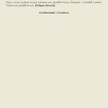
Open source bulletin board software par phpBB® Forum Software, © phpBB Limited.
Traduit par phpBB-fr.com.
[Philippe Renault]
Confidentialité
|
Conditions