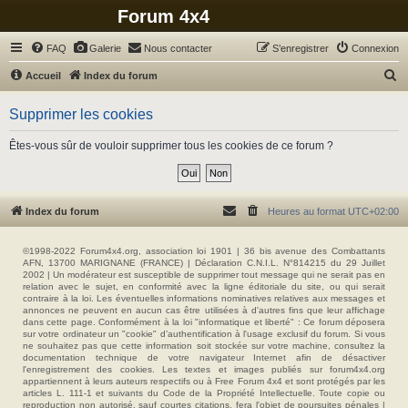
Forum 4x4
FAQ
Galerie
Nous contacter
S’enregistrer
Connexion
R
Accueil
Index du forum
e
Supprimer les cookies
c
h
Êtes-vous sûr de vouloir supprimer tous les cookies de ce forum ?
e
r
c
Index du forum
Heures au format
UTC+02:00
h
e
©1998-2022 Forum4x4.org, association loi 1901 | 36 bis avenue des Combattants
AFN, 13700 MARIGNANE (FRANCE) | Déclaration C.N.I.L. N°814215 du 29 Juillet
r
2002 | Un modérateur est susceptible de supprimer tout message qui ne serait pas en
relation avec le sujet, en conformité avec la ligne éditoriale du site, ou qui serait
contraire à la loi. Les éventuelles informations nominatives relatives aux messages et
annonces ne peuvent en aucun cas être utilisées à d'autres fins que leur affichage
dans cette page. Conformément à la loi "informatique et liberté" : Ce forum déposera
sur votre ordinateur un "cookie" d’authentification à l'usage exclusif du forum. Si vous
ne souhaitez pas que cette information soit stockée sur votre machine, consultez la
documentation technique de votre navigateur Internet afin de désactiver
l'enregistrement des cookies. Les textes et images publiés sur forum4x4.org
appartiennent à leurs auteurs respectifs ou à Free Forum 4x4 et sont protégés par les
articles L. 111-1 et suivants du Code de la Propriété Intellectuelle. Toute copie ou
reproduction non autorisé, sauf courtes citations, fera l'objet de poursuites pénales |