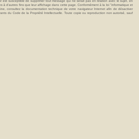
t susceptible de supprimer tout message qui ne serait pas en relation avec le sujet, en
ées à d'autres fins que leur affichage dans cette page. Conformément à la loi "informatique et
hine, consultez la documentation technique de votre navigateur Internet afin de désactiver
vants du Code de la Propriété Intellectuelle. Toute copie ou reproduction non autorisé, sauf