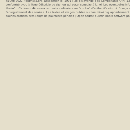
©1998-2022 Forum4x4.org, association loi 1901 | 36 bis avenue des Combattants AFN, 137
conformité avec la ligne éditoriale du site, ou qui serait contraire à la loi. Les éventuelle
liberté" : Ce forum déposera sur votre ordinateur un "cookie" d’authentification à l'usag
l'enregistrement des cookies. Les textes et images publiés sur forum4x4.org appartiennent à
courtes citations, fera l'objet de poursuites pénales | Open source bulletin board softwar