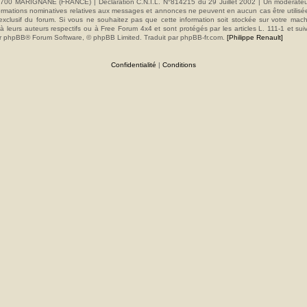
00 MARIGNANE (FRANCE) | Déclaration C.N.I.L. N°814215 du 29 Juillet 2002 | Un modérateur es
s informations nominatives relatives aux messages et annonces ne peuvent en aucun cas être utilis
e exclusif du forum. Si vous ne souhaitez pas que cette information soit stockée sur votre mac
 leurs auteurs respectifs ou à Free Forum 4x4 et sont protégés par les articles L. 111-1 et sui
e par phpBB® Forum Software, © phpBB Limited. Traduit par phpBB-fr.com.
[Philippe Renault]
Confidentialité
|
Conditions