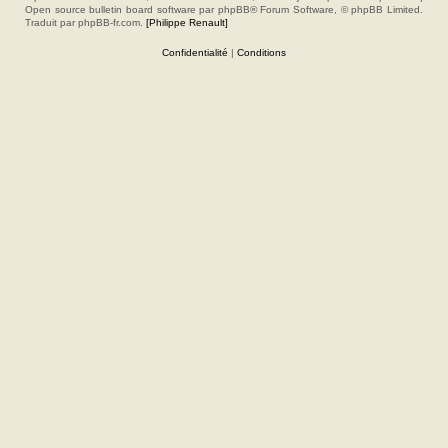
Open source bulletin board software par phpBB® Forum Software, © phpBB Limited.
Traduit par phpBB-fr.com.
[Philippe Renault]
Confidentialité
|
Conditions