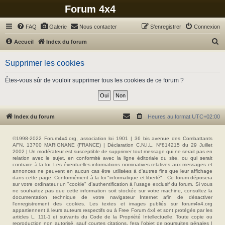
Forum 4x4
FAQ
Galerie
Nous contacter
S’enregistrer
Connexion
R
Accueil
Index du forum
e
Supprimer les cookies
c
h
Êtes-vous sûr de vouloir supprimer tous les cookies de ce forum ?
e
r
c
Index du forum
Heures au format
UTC+02:00
h
e
©1998-2022 Forum4x4.org, association loi 1901 | 36 bis avenue des Combattants
AFN, 13700 MARIGNANE (FRANCE) | Déclaration C.N.I.L. N°814215 du 29 Juillet
r
2002 | Un modérateur est susceptible de supprimer tout message qui ne serait pas en
relation avec le sujet, en conformité avec la ligne éditoriale du site, ou qui serait
contraire à la loi. Les éventuelles informations nominatives relatives aux messages et
annonces ne peuvent en aucun cas être utilisées à d'autres fins que leur affichage
dans cette page. Conformément à la loi "informatique et liberté" : Ce forum déposera
sur votre ordinateur un "cookie" d’authentification à l'usage exclusif du forum. Si vous
ne souhaitez pas que cette information soit stockée sur votre machine, consultez la
documentation technique de votre navigateur Internet afin de désactiver
l'enregistrement des cookies. Les textes et images publiés sur forum4x4.org
appartiennent à leurs auteurs respectifs ou à Free Forum 4x4 et sont protégés par les
articles L. 111-1 et suivants du Code de la Propriété Intellectuelle. Toute copie ou
reproduction non autorisé, sauf courtes citations, fera l'objet de poursuites pénales |