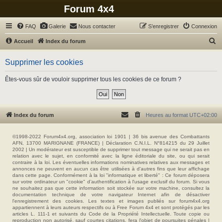
Forum 4x4
FAQ
Galerie
Nous contacter
S’enregistrer
Connexion
R
Accueil
Index du forum
e
Supprimer les cookies
c
h
Êtes-vous sûr de vouloir supprimer tous les cookies de ce forum ?
e
r
c
Index du forum
Heures au format
UTC+02:00
h
e
©1998-2022 Forum4x4.org, association loi 1901 | 36 bis avenue des Combattants
AFN, 13700 MARIGNANE (FRANCE) | Déclaration C.N.I.L. N°814215 du 29 Juillet
r
2002 | Un modérateur est susceptible de supprimer tout message qui ne serait pas en
relation avec le sujet, en conformité avec la ligne éditoriale du site, ou qui serait
contraire à la loi. Les éventuelles informations nominatives relatives aux messages et
annonces ne peuvent en aucun cas être utilisées à d'autres fins que leur affichage
dans cette page. Conformément à la loi "informatique et liberté" : Ce forum déposera
sur votre ordinateur un "cookie" d’authentification à l'usage exclusif du forum. Si vous
ne souhaitez pas que cette information soit stockée sur votre machine, consultez la
documentation technique de votre navigateur Internet afin de désactiver
l'enregistrement des cookies. Les textes et images publiés sur forum4x4.org
appartiennent à leurs auteurs respectifs ou à Free Forum 4x4 et sont protégés par les
articles L. 111-1 et suivants du Code de la Propriété Intellectuelle. Toute copie ou
reproduction non autorisé, sauf courtes citations, fera l'objet de poursuites pénales |