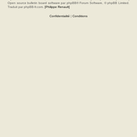
Open source bulletin board software par phpBB® Forum Software, © phpBB Limited.
Traduit par phpBB-fr.com.
[Philippe Renault]
Confidentialité
|
Conditions