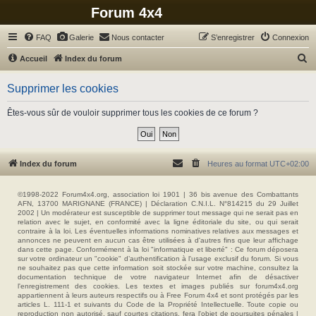
Forum 4x4
FAQ
Galerie
Nous contacter
S’enregistrer
Connexion
R
Accueil
Index du forum
e
Supprimer les cookies
c
h
Êtes-vous sûr de vouloir supprimer tous les cookies de ce forum ?
e
r
c
Index du forum
Heures au format
UTC+02:00
h
e
©1998-2022 Forum4x4.org, association loi 1901 | 36 bis avenue des Combattants
AFN, 13700 MARIGNANE (FRANCE) | Déclaration C.N.I.L. N°814215 du 29 Juillet
r
2002 | Un modérateur est susceptible de supprimer tout message qui ne serait pas en
relation avec le sujet, en conformité avec la ligne éditoriale du site, ou qui serait
contraire à la loi. Les éventuelles informations nominatives relatives aux messages et
annonces ne peuvent en aucun cas être utilisées à d'autres fins que leur affichage
dans cette page. Conformément à la loi "informatique et liberté" : Ce forum déposera
sur votre ordinateur un "cookie" d’authentification à l'usage exclusif du forum. Si vous
ne souhaitez pas que cette information soit stockée sur votre machine, consultez la
documentation technique de votre navigateur Internet afin de désactiver
l'enregistrement des cookies. Les textes et images publiés sur forum4x4.org
appartiennent à leurs auteurs respectifs ou à Free Forum 4x4 et sont protégés par les
articles L. 111-1 et suivants du Code de la Propriété Intellectuelle. Toute copie ou
reproduction non autorisé, sauf courtes citations, fera l'objet de poursuites pénales |