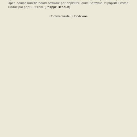
Open source bulletin board software par phpBB® Forum Software, © phpBB Limited.
Traduit par phpBB-fr.com.
[Philippe Renault]
Confidentialité
|
Conditions