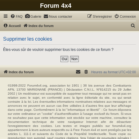
Forum 4x4
FAQ
Galerie
Nous contacter
S’enregistrer
Connexion
R
Accueil
Index du forum
e
Supprimer les cookies
c
h
Êtes-vous sûr de vouloir supprimer tous les cookies de ce forum ?
e
r
c
Index du forum
Heures au format
UTC+02:00
h
e
©1998-2022 Forum4x4.org, association loi 1901 | 36 bis avenue des Combattants
AFN, 13700 MARIGNANE (FRANCE) | Déclaration C.N.I.L. N°814215 du 29 Juillet
r
2002 | Un modérateur est susceptible de supprimer tout message qui ne serait pas en
relation avec le sujet, en conformité avec la ligne éditoriale du site, ou qui serait
contraire à la loi. Les éventuelles informations nominatives relatives aux messages et
annonces ne peuvent en aucun cas être utilisées à d'autres fins que leur affichage
dans cette page. Conformément à la loi "informatique et liberté" : Ce forum déposera
sur votre ordinateur un "cookie" d’authentification à l'usage exclusif du forum. Si vous
ne souhaitez pas que cette information soit stockée sur votre machine, consultez la
documentation technique de votre navigateur Internet afin de désactiver
l'enregistrement des cookies. Les textes et images publiés sur forum4x4.org
appartiennent à leurs auteurs respectifs ou à Free Forum 4x4 et sont protégés par les
articles L. 111-1 et suivants du Code de la Propriété Intellectuelle. Toute copie ou
reproduction non autorisé, sauf courtes citations, fera l'objet de poursuites pénales |