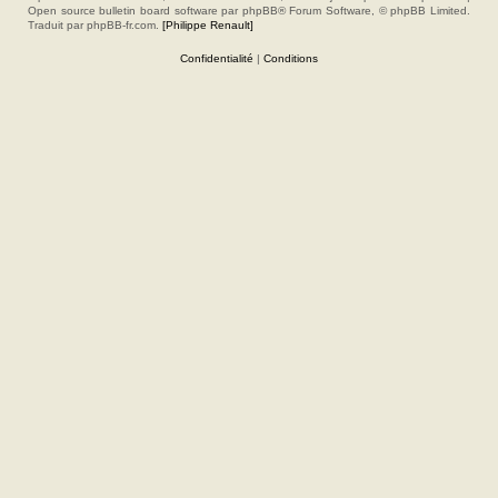
Open source bulletin board software par phpBB® Forum Software, © phpBB Limited.
Traduit par phpBB-fr.com.
[Philippe Renault]
Confidentialité
|
Conditions