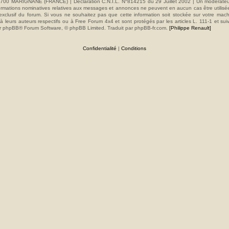
00 MARIGNANE (FRANCE) | Déclaration C.N.I.L. N°814215 du 29 Juillet 2002 | Un modérateur es
s informations nominatives relatives aux messages et annonces ne peuvent en aucun cas être utilis
e exclusif du forum. Si vous ne souhaitez pas que cette information soit stockée sur votre mac
 leurs auteurs respectifs ou à Free Forum 4x4 et sont protégés par les articles L. 111-1 et sui
e par phpBB® Forum Software, © phpBB Limited. Traduit par phpBB-fr.com.
[Philippe Renault]
Confidentialité
|
Conditions