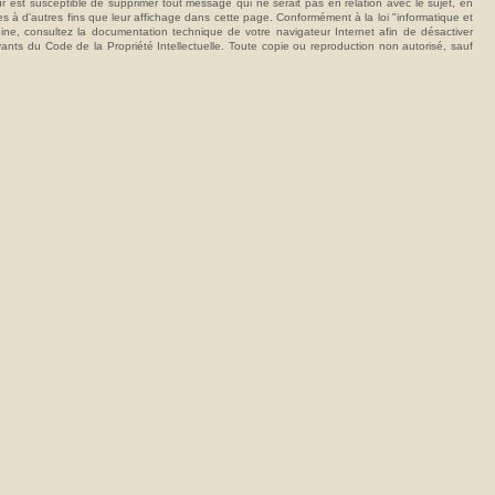
t susceptible de supprimer tout message qui ne serait pas en relation avec le sujet, en
ées à d'autres fins que leur affichage dans cette page. Conformément à la loi "informatique et
hine, consultez la documentation technique de votre navigateur Internet afin de désactiver
vants du Code de la Propriété Intellectuelle. Toute copie ou reproduction non autorisé, sauf