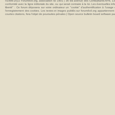
©1998-2022 Forum4x4.org, association loi 1901 | 36 bis avenue des Combattants AFN, 137
conformité avec la ligne éditoriale du site, ou qui serait contraire à la loi. Les éventuelle
liberté" : Ce forum déposera sur votre ordinateur un "cookie" d’authentification à l'usag
l'enregistrement des cookies. Les textes et images publiés sur forum4x4.org appartiennent à
courtes citations, fera l'objet de poursuites pénales | Open source bulletin board softwar