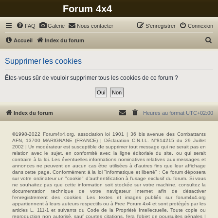
Forum 4x4
FAQ
Galerie
Nous contacter
S’enregistrer
Connexion
R
Accueil
Index du forum
e
Supprimer les cookies
c
h
Êtes-vous sûr de vouloir supprimer tous les cookies de ce forum ?
e
r
c
Index du forum
Heures au format
UTC+02:00
h
e
©1998-2022 Forum4x4.org, association loi 1901 | 36 bis avenue des Combattants
AFN, 13700 MARIGNANE (FRANCE) | Déclaration C.N.I.L. N°814215 du 29 Juillet
r
2002 | Un modérateur est susceptible de supprimer tout message qui ne serait pas en
relation avec le sujet, en conformité avec la ligne éditoriale du site, ou qui serait
contraire à la loi. Les éventuelles informations nominatives relatives aux messages et
annonces ne peuvent en aucun cas être utilisées à d'autres fins que leur affichage
dans cette page. Conformément à la loi "informatique et liberté" : Ce forum déposera
sur votre ordinateur un "cookie" d’authentification à l'usage exclusif du forum. Si vous
ne souhaitez pas que cette information soit stockée sur votre machine, consultez la
documentation technique de votre navigateur Internet afin de désactiver
l'enregistrement des cookies. Les textes et images publiés sur forum4x4.org
appartiennent à leurs auteurs respectifs ou à Free Forum 4x4 et sont protégés par les
articles L. 111-1 et suivants du Code de la Propriété Intellectuelle. Toute copie ou
reproduction non autorisé, sauf courtes citations, fera l'objet de poursuites pénales |