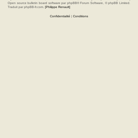
Open source bulletin board software par phpBB® Forum Software, © phpBB Limited.
Traduit par phpBB-fr.com.
[Philippe Renault]
Confidentialité
|
Conditions