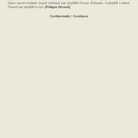
Open source bulletin board software par phpBB® Forum Software, © phpBB Limited.
Traduit par phpBB-fr.com.
[Philippe Renault]
Confidentialité
|
Conditions