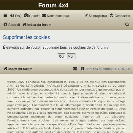
Forum 4x4
FAQ
Galerie
Nous contacter
S’enregistrer
Connexion
R
Accueil
Index du forum
e
Supprimer les cookies
c
h
Êtes-vous sûr de vouloir supprimer tous les cookies de ce forum ?
e
r
c
Index du forum
Heures au format
UTC+02:00
h
e
©1998-2022 Forum4x4.org, association loi 1901 | 36 bis avenue des Combattants
AFN, 13700 MARIGNANE (FRANCE) | Déclaration C.N.I.L. N°814215 du 29 Juillet
r
2002 | Un modérateur est susceptible de supprimer tout message qui ne serait pas en
relation avec le sujet, en conformité avec la ligne éditoriale du site, ou qui serait
contraire à la loi. Les éventuelles informations nominatives relatives aux messages et
annonces ne peuvent en aucun cas être utilisées à d'autres fins que leur affichage
dans cette page. Conformément à la loi "informatique et liberté" : Ce forum déposera
sur votre ordinateur un "cookie" d’authentification à l'usage exclusif du forum. Si vous
ne souhaitez pas que cette information soit stockée sur votre machine, consultez la
documentation technique de votre navigateur Internet afin de désactiver
l'enregistrement des cookies. Les textes et images publiés sur forum4x4.org
appartiennent à leurs auteurs respectifs ou à Free Forum 4x4 et sont protégés par les
articles L. 111-1 et suivants du Code de la Propriété Intellectuelle. Toute copie ou
reproduction non autorisé, sauf courtes citations, fera l'objet de poursuites pénales |