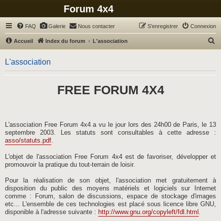
Forum 4x4
FAQ
Galerie
Nous contacter
S’enregistrer
Connexion
R
Accueil
Index du forum
L'association
e
L'association
c
h
FREE FORUM 4X4
e
r
c
h
L'association Free Forum 4x4 a vu le jour lors des 24h00 de Paris, le 13
septembre 2003. Les statuts sont consultables à cette adresse :
e
asso/statuts.pdf
.
r
L'objet de l'association Free Forum 4x4 est de favoriser, développer et
promouvoir la pratique du tout-terrain de loisir.
Pour la réalisation de son objet, l'association met gratuitement à
disposition du public des moyens matériels et logiciels sur Internet
comme : Forum, salon de discussions, espace de stockage d'images
etc... L'ensemble de ces technologies est placé sous licence libre GNU,
disponible à l'adresse suivante :
http://www.gnu.org/copyleft/fdl.html
.