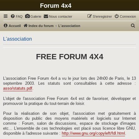
Forum 4x4
FAQ
Galerie
Nous contacter
S’enregistrer
Connexion
R
Accueil
Index du forum
L'association
e
L'association
c
h
FREE FORUM 4X4
e
r
c
h
L'association Free Forum 4x4 a vu le jour lors des 24h00 de Paris, le 13
septembre 2003. Les statuts sont consultables à cette adresse :
e
asso/statuts.pdf
.
r
L'objet de l'association Free Forum 4x4 est de favoriser, développer et
promouvoir la pratique du tout-terrain de loisir.
Pour la réalisation de son objet, l'association met gratuitement à
disposition du public des moyens matériels et logiciels sur Internet
comme : Forum, salon de discussions, espace de stockage d'images
etc... L'ensemble de ces technologies est placé sous licence libre GNU,
disponible à l'adresse suivante :
http://www.gnu.org/copyleft/fdl.html
.