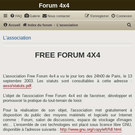
Forum 4x4
FAQ
Galerie
Nous contacter
S’enregistrer
Connexion
R
Accueil
Index du forum
L'association
e
L'association
c
h
FREE FORUM 4X4
e
r
c
h
L'association Free Forum 4x4 a vu le jour lors des 24h00 de Paris, le 13
septembre 2003. Les statuts sont consultables à cette adresse :
e
asso/statuts.pdf
.
r
L'objet de l'association Free Forum 4x4 est de favoriser, développer et
promouvoir la pratique du tout-terrain de loisir.
Pour la réalisation de son objet, l'association met gratuitement à
disposition du public des moyens matériels et logiciels sur Internet
comme : Forum, salon de discussions, espace de stockage d'images
etc... L'ensemble de ces technologies est placé sous licence libre GNU,
disponible à l'adresse suivante :
http://www.gnu.org/copyleft/fdl.html
.