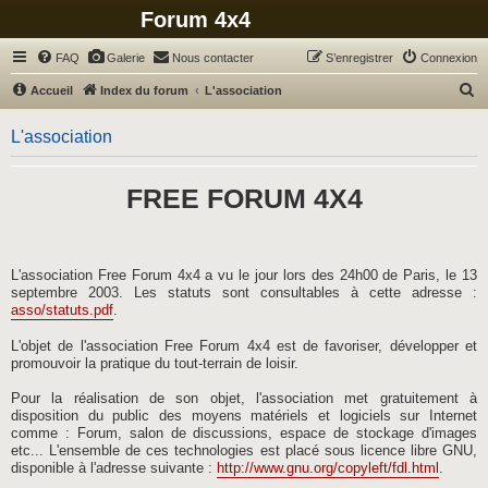
Forum 4x4
FAQ
Galerie
Nous contacter
S’enregistrer
Connexion
R
Accueil
Index du forum
L'association
e
L'association
c
h
FREE FORUM 4X4
e
r
c
h
L'association Free Forum 4x4 a vu le jour lors des 24h00 de Paris, le 13
septembre 2003. Les statuts sont consultables à cette adresse :
e
asso/statuts.pdf
.
r
L'objet de l'association Free Forum 4x4 est de favoriser, développer et
promouvoir la pratique du tout-terrain de loisir.
Pour la réalisation de son objet, l'association met gratuitement à
disposition du public des moyens matériels et logiciels sur Internet
comme : Forum, salon de discussions, espace de stockage d'images
etc... L'ensemble de ces technologies est placé sous licence libre GNU,
disponible à l'adresse suivante :
http://www.gnu.org/copyleft/fdl.html
.