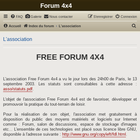
Forum 4x4
FAQ
Galerie
Nous contacter
S’enregistrer
Connexion
R
Accueil
Index du forum
L'association
e
L'association
c
h
FREE FORUM 4X4
e
r
c
h
L'association Free Forum 4x4 a vu le jour lors des 24h00 de Paris, le 13
septembre 2003. Les statuts sont consultables à cette adresse :
e
asso/statuts.pdf
.
r
L'objet de l'association Free Forum 4x4 est de favoriser, développer et
promouvoir la pratique du tout-terrain de loisir.
Pour la réalisation de son objet, l'association met gratuitement à
disposition du public des moyens matériels et logiciels sur Internet
comme : Forum, salon de discussions, espace de stockage d'images
etc... L'ensemble de ces technologies est placé sous licence libre GNU,
disponible à l'adresse suivante :
http://www.gnu.org/copyleft/fdl.html
.