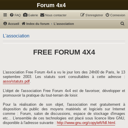
Forum 4x4
FAQ
Galerie
Nous contacter
S’enregistrer
Connexion
R
Accueil
Index du forum
L'association
e
L'association
c
h
FREE FORUM 4X4
e
r
c
h
L'association Free Forum 4x4 a vu le jour lors des 24h00 de Paris, le 13
septembre 2003. Les statuts sont consultables à cette adresse :
e
asso/statuts.pdf
.
r
L'objet de l'association Free Forum 4x4 est de favoriser, développer et
promouvoir la pratique du tout-terrain de loisir.
Pour la réalisation de son objet, l'association met gratuitement à
disposition du public des moyens matériels et logiciels sur Internet
comme : Forum, salon de discussions, espace de stockage d'images
etc... L'ensemble de ces technologies est placé sous licence libre GNU,
disponible à l'adresse suivante :
http://www.gnu.org/copyleft/fdl.html
.