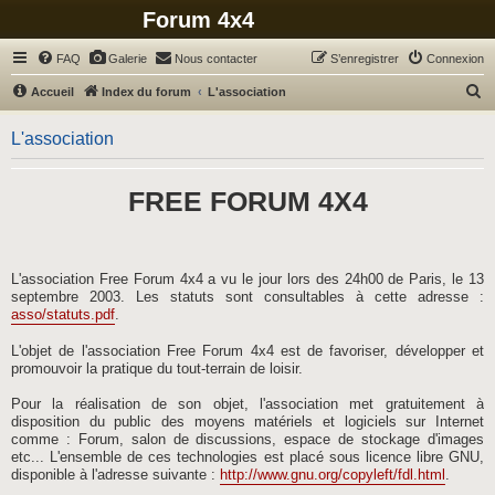
Forum 4x4
FAQ
Galerie
Nous contacter
S’enregistrer
Connexion
R
Accueil
Index du forum
L'association
e
L'association
c
h
FREE FORUM 4X4
e
r
c
h
L'association Free Forum 4x4 a vu le jour lors des 24h00 de Paris, le 13
septembre 2003. Les statuts sont consultables à cette adresse :
e
asso/statuts.pdf
.
r
L'objet de l'association Free Forum 4x4 est de favoriser, développer et
promouvoir la pratique du tout-terrain de loisir.
Pour la réalisation de son objet, l'association met gratuitement à
disposition du public des moyens matériels et logiciels sur Internet
comme : Forum, salon de discussions, espace de stockage d'images
etc... L'ensemble de ces technologies est placé sous licence libre GNU,
disponible à l'adresse suivante :
http://www.gnu.org/copyleft/fdl.html
.