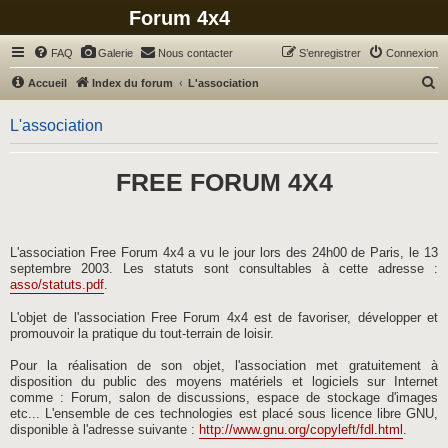
Forum 4x4
FAQ
Galerie
Nous contacter
S’enregistrer
Connexion
R
Accueil
Index du forum
L'association
e
L'association
c
h
FREE FORUM 4X4
e
r
c
h
L'association Free Forum 4x4 a vu le jour lors des 24h00 de Paris, le 13
septembre 2003. Les statuts sont consultables à cette adresse :
e
asso/statuts.pdf
.
r
L'objet de l'association Free Forum 4x4 est de favoriser, développer et
promouvoir la pratique du tout-terrain de loisir.
Pour la réalisation de son objet, l'association met gratuitement à
disposition du public des moyens matériels et logiciels sur Internet
comme : Forum, salon de discussions, espace de stockage d'images
etc... L'ensemble de ces technologies est placé sous licence libre GNU,
disponible à l'adresse suivante :
http://www.gnu.org/copyleft/fdl.html
.