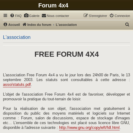
Forum 4x4
FAQ
Galerie
Nous contacter
S’enregistrer
Connexion
R
Accueil
Index du forum
L'association
e
L'association
c
h
FREE FORUM 4X4
e
r
c
h
L'association Free Forum 4x4 a vu le jour lors des 24h00 de Paris, le 13
septembre 2003. Les statuts sont consultables à cette adresse :
e
asso/statuts.pdf
.
r
L'objet de l'association Free Forum 4x4 est de favoriser, développer et
promouvoir la pratique du tout-terrain de loisir.
Pour la réalisation de son objet, l'association met gratuitement à
disposition du public des moyens matériels et logiciels sur Internet
comme : Forum, salon de discussions, espace de stockage d'images
etc... L'ensemble de ces technologies est placé sous licence libre GNU,
disponible à l'adresse suivante :
http://www.gnu.org/copyleft/fdl.html
.