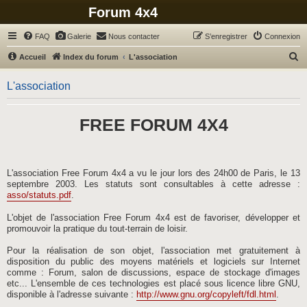
Forum 4x4
FAQ
Galerie
Nous contacter
S’enregistrer
Connexion
R
Accueil
Index du forum
L'association
e
L'association
c
h
FREE FORUM 4X4
e
r
c
h
L'association Free Forum 4x4 a vu le jour lors des 24h00 de Paris, le 13
septembre 2003. Les statuts sont consultables à cette adresse :
e
asso/statuts.pdf
.
r
L'objet de l'association Free Forum 4x4 est de favoriser, développer et
promouvoir la pratique du tout-terrain de loisir.
Pour la réalisation de son objet, l'association met gratuitement à
disposition du public des moyens matériels et logiciels sur Internet
comme : Forum, salon de discussions, espace de stockage d'images
etc... L'ensemble de ces technologies est placé sous licence libre GNU,
disponible à l'adresse suivante :
http://www.gnu.org/copyleft/fdl.html
.