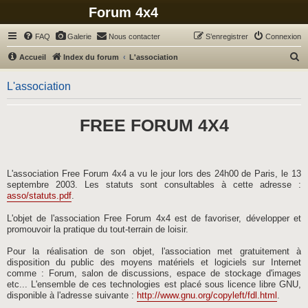
Forum 4x4
FAQ
Galerie
Nous contacter
S’enregistrer
Connexion
R
Accueil
Index du forum
L'association
e
L'association
c
h
FREE FORUM 4X4
e
r
c
h
L'association Free Forum 4x4 a vu le jour lors des 24h00 de Paris, le 13
septembre 2003. Les statuts sont consultables à cette adresse :
e
asso/statuts.pdf
.
r
L'objet de l'association Free Forum 4x4 est de favoriser, développer et
promouvoir la pratique du tout-terrain de loisir.
Pour la réalisation de son objet, l'association met gratuitement à
disposition du public des moyens matériels et logiciels sur Internet
comme : Forum, salon de discussions, espace de stockage d'images
etc... L'ensemble de ces technologies est placé sous licence libre GNU,
disponible à l'adresse suivante :
http://www.gnu.org/copyleft/fdl.html
.