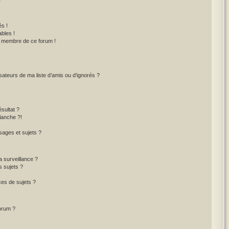
s !
bles !
un membre de ce forum !
sateurs de ma liste d’amis ou d’ignorés ?
sultat ?
lanche ?!
ages et sujets ?
la surveillance ?
s sujets ?
es de sujets ?
forum ?