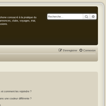
Rechercher
Recher
phone consacré à la pratique du
annonces, clubs, voyages, trial,
ssions.
S’enregistrer
Connexion
rs et comment les rejoindre ?
ns une couleur différente ?
?