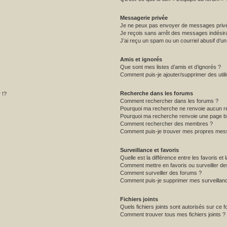
Messagerie privée
Je ne peux pas envoyer de messages privé
Je reçois sans arrêt des messages indésira
J’ai reçu un spam ou un courriel abusif d’
Amis et ignorés
Que sont mes listes d’amis et d’ignorés ?
Comment puis-je ajouter/supprimer des utili
Recherche dans les forums
 !?
Comment rechercher dans les forums ?
Pourquoi ma recherche ne renvoie aucun ré
Pourquoi ma recherche renvoie une page b
Comment rechercher des membres ?
Comment puis-je trouver mes propres mess
Surveillance et favoris
Quelle est la différence entre les favoris et 
Comment mettre en favoris ou surveiller de
Comment surveiller des forums ?
Comment puis-je supprimer mes surveillanc
Fichiers joints
Quels fichiers joints sont autorisés sur ce 
Comment trouver tous mes fichiers joints ?