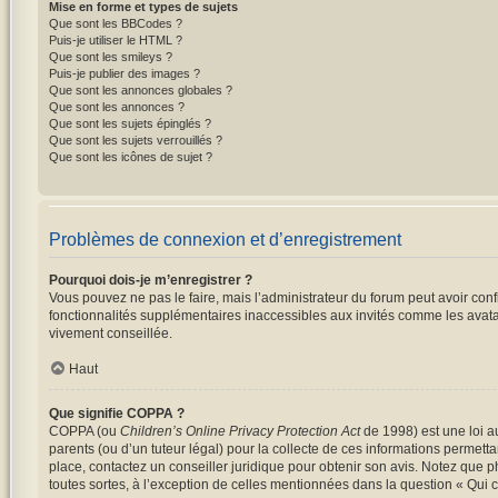
Mise en forme et types de sujets
Que sont les BBCodes ?
Puis-je utiliser le HTML ?
Que sont les smileys ?
Puis-je publier des images ?
Que sont les annonces globales ?
Que sont les annonces ?
Que sont les sujets épinglés ?
Que sont les sujets verrouillés ?
Que sont les icônes de sujet ?
Problèmes de connexion et d’enregistrement
Pourquoi dois-je m’enregistrer ?
Vous pouvez ne pas le faire, mais l’administrateur du forum peut avoir conf
fonctionnalités supplémentaires inaccessibles aux invités comme les avatar
vivement conseillée.
Haut
Que signifie COPPA ?
COPPA (ou
Children’s Online Privacy Protection Act
de 1998) est une loi au
parents (ou d’un tuteur légal) pour la collecte de ces informations permett
place, contactez un conseiller juridique pour obtenir son avis. Notez que p
toutes sortes, à l’exception de celles mentionnées dans la question « Qui 