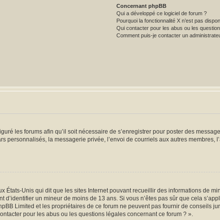
Concernant phpBB
Qui a développé ce logiciel de forum ?
Pourquoi la fonctionnalité X n’est pas dispon
Qui contacter pour les abus ou les questio
Comment puis-je contacter un administrate
iguré les forums afin qu’il soit nécessaire de s’enregistrer pour poster des message
s personnalisés, la messagerie privée, l’envoi de courriels aux autres membres, l’
x États-Unis qui dit que les sites Internet pouvant recueillir des informations de 
ant d’identifier un mineur de moins de 13 ans. Si vous n’êtes pas sûr que cela s’app
hpBB Limited et les propriétaires de ce forum ne peuvent pas fournir de conseils ju
contacter pour les abus ou les questions légales concernant ce forum ? ».