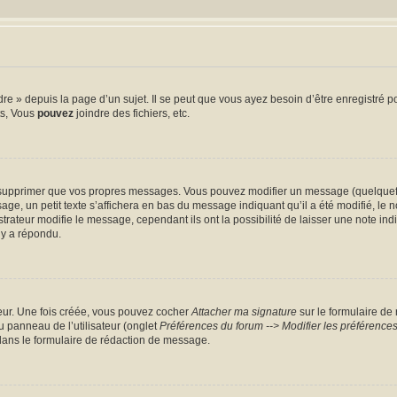
 » depuis la page d’un sujet. Il se peut que vous ayez besoin d’être enregistré po
ts, Vous
pouvez
joindre des fichiers, etc.
supprimer que vos propres messages. Vous pouvez modifier un message (quelquefoi
un petit texte s’affichera en bas du message indiquant qu’il a été modifié, le nomb
teur modifie le message, cependant ils ont la possibilité de laisser une note indiq
 y a répondu.
eur. Une fois créée, vous pouvez cocher
Attacher ma signature
sur le formulaire de
u panneau de l’utilisateur (onglet
Préférences du forum --> Modifier les préférenc
ans le formulaire de rédaction de message.