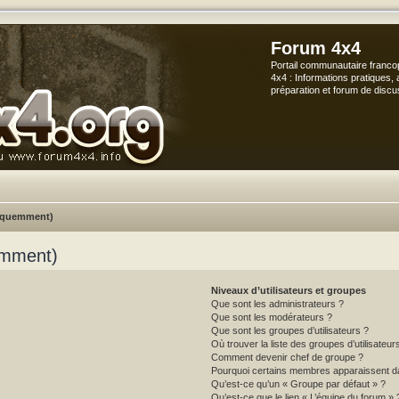
Forum 4x4
Portail communautaire franco
4x4 : Informations pratiques, 
préparation et forum de discu
réquemment)
emment)
Niveaux d’utilisateurs et groupes
Que sont les administrateurs ?
Que sont les modérateurs ?
Que sont les groupes d’utilisateurs ?
Où trouver la liste des groupes d’utilisateu
Comment devenir chef de groupe ?
Pourquoi certains membres apparaissent da
Qu’est-ce qu’un « Groupe par défaut » ?
Qu’est-ce que le lien « L’équipe du forum » 