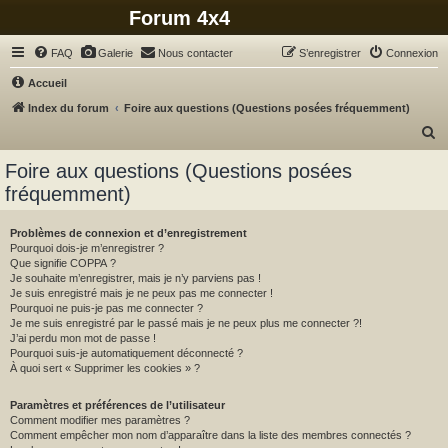
Forum 4x4
FAQ
Galerie
Nous contacter
S’enregistrer
Connexion
Accueil
Index du forum
Foire aux questions (Questions posées fréquemment)
R
e
Foire aux questions (Questions posées
c
fréquemment)
h
e
Problèmes de connexion et d’enregistrement
Pourquoi dois-je m’enregistrer ?
r
Que signifie COPPA ?
c
Je souhaite m’enregistrer, mais je n’y parviens pas !
Je suis enregistré mais je ne peux pas me connecter !
h
Pourquoi ne puis-je pas me connecter ?
Je me suis enregistré par le passé mais je ne peux plus me connecter ?!
e
J’ai perdu mon mot de passe !
r
Pourquoi suis-je automatiquement déconnecté ?
À quoi sert « Supprimer les cookies » ?
Paramètres et préférences de l’utilisateur
Comment modifier mes paramètres ?
Comment empêcher mon nom d’apparaître dans la liste des membres connectés ?