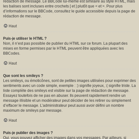
rédaction de message. Le BBCode lui-même est similaire au style HTML, mais
les balises sont incluses entre crochets [ et ] plutôt que < et >. Pour plus
d’informations sur le BBCode, consultez le guide accessible depuis la page de
rédaction de message.
Haut
Puis-je utiliser le HTML ?
Non, il n’est pas possible de publier du HTML sur ce forum. La plupart des
mises en forme permises par le HTML peuvent être appliquées avec les
BBCodes.
Haut
Que sont les smileys ?
Les smileys, ou émoticônes, sont de petites images utilisées pour exprimer des
sentiments avec un code simple, exemple : :) signifie joyeux, :( signifie triste. La
liste complète des smileys est visible sur la page de rédaction de message.
Essayez toutefois de ne pas en abuser. Ils peuvent rapidement rendre un
message illisible et un modérateur peut décider de les retirer ou simplement
d’effacer le message. L’administrateur peut aussi avoir défini un nombre
maximum de smileys par message.
Haut
Puis-je publier des images ?
Oui, vous pouvez afficher des images dans vos messages. Par ailleurs, si