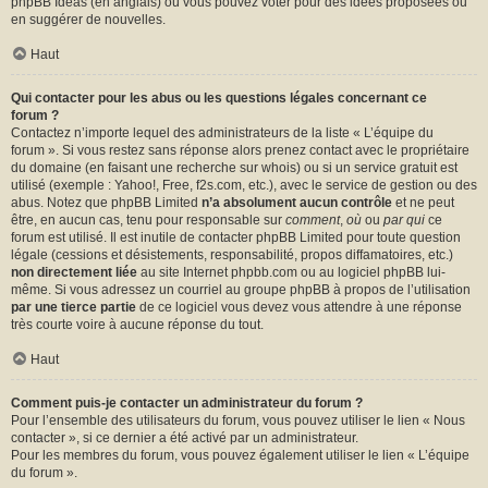
phpBB Ideas
(en anglais) où vous pouvez voter pour des idées proposées ou
en suggérer de nouvelles.
Haut
Qui contacter pour les abus ou les questions légales concernant ce
forum ?
Contactez n’importe lequel des administrateurs de la liste « L’équipe du
forum ». Si vous restez sans réponse alors prenez contact avec le propriétaire
du domaine (en faisant une
recherche sur whois
) ou si un service gratuit est
utilisé (exemple : Yahoo!, Free, f2s.com, etc.), avec le service de gestion ou des
abus. Notez que phpBB Limited
n’a absolument aucun contrôle
et ne peut
être, en aucun cas, tenu pour responsable sur
comment
,
où
ou
par qui
ce
forum est utilisé. Il est inutile de contacter phpBB Limited pour toute question
légale (cessions et désistements, responsabilité, propos diffamatoires, etc.)
non directement liée
au site Internet phpbb.com ou au logiciel phpBB lui-
même. Si vous adressez un courriel au groupe phpBB à propos de l’utilisation
par une tierce partie
de ce logiciel vous devez vous attendre à une réponse
très courte voire à aucune réponse du tout.
Haut
Comment puis-je contacter un administrateur du forum ?
Pour l’ensemble des utilisateurs du forum, vous pouvez utiliser le lien « Nous
contacter », si ce dernier a été activé par un administrateur.
Pour les membres du forum, vous pouvez également utiliser le lien « L’équipe
du forum ».