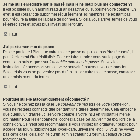
Je me suis enregistré par le passé mais je ne peux plus me connecter ?!
Il est possible qu’un administrateur ait désactivé ou supprimé votre compte. En
effet, il est courant de supprimer régulièrement les membres ne postant pas
pour réduire la taille de la base de données. Si cela vous arrive, tentez de vous
ré-enregistrer et soyez plus investi sur le forum.
Haut
J’ai perdu mon mot de passe !
Pas de panique ! Bien que votre mot de passe ne puisse pas être récupéré, il
peut facilement être réinitialisé. Pour ce faire, rendez vous sur la page de
connexion puis cliquez sur
J’ai oublié mon mot de passe
. Suivez les
instructions énoncées et vous devriez pouvoir à nouveau vous connecter.
Si toutefois vous ne parveniez pas à réinitialiser votre mot de passe, contactez
un administrateur du forum.
Haut
Pourquoi suis-je automatiquement déconnecté ?
Si vous ne cochez pas la case
Se souvenir de moi
lors de votre connexion,
vous ne resterez connecté que pendant une durée déterminée. Cela empêche
que quelqu’un d’autre utilise votre compte à votre insu en utilisant le même
ordinateur. Pour rester connecté, cochez la case
Se souvenir de moi
lors de la
connexion. Ce n’est pas recommandé si vous utilisez un ordinateur public pour
accéder au forum (bibliothèque, cyber-café, université, etc.). Si vous ne voyez
pas cette case, cela signifie qu’un administrateur du forum a désactivé cette
fonctionnalité.