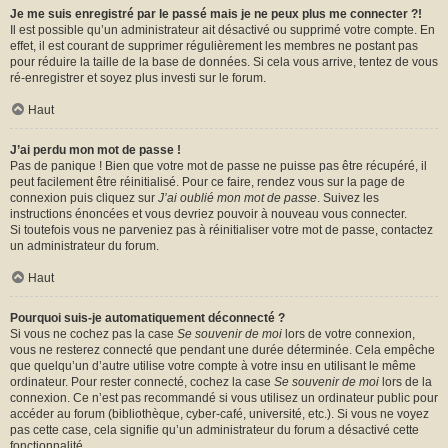
Je me suis enregistré par le passé mais je ne peux plus me connecter ?!
Il est possible qu’un administrateur ait désactivé ou supprimé votre compte. En
effet, il est courant de supprimer régulièrement les membres ne postant pas
pour réduire la taille de la base de données. Si cela vous arrive, tentez de vous
ré-enregistrer et soyez plus investi sur le forum.
Haut
J’ai perdu mon mot de passe !
Pas de panique ! Bien que votre mot de passe ne puisse pas être récupéré, il
peut facilement être réinitialisé. Pour ce faire, rendez vous sur la page de
connexion puis cliquez sur
J’ai oublié mon mot de passe
. Suivez les
instructions énoncées et vous devriez pouvoir à nouveau vous connecter.
Si toutefois vous ne parveniez pas à réinitialiser votre mot de passe, contactez
un administrateur du forum.
Haut
Pourquoi suis-je automatiquement déconnecté ?
Si vous ne cochez pas la case
Se souvenir de moi
lors de votre connexion,
vous ne resterez connecté que pendant une durée déterminée. Cela empêche
que quelqu’un d’autre utilise votre compte à votre insu en utilisant le même
ordinateur. Pour rester connecté, cochez la case
Se souvenir de moi
lors de la
connexion. Ce n’est pas recommandé si vous utilisez un ordinateur public pour
accéder au forum (bibliothèque, cyber-café, université, etc.). Si vous ne voyez
pas cette case, cela signifie qu’un administrateur du forum a désactivé cette
fonctionnalité.