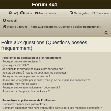
Forum 4x4
FAQ
Galerie
Nous contacter
S’enregistrer
Connexion
Accueil
Index du forum
Foire aux questions (Questions posées fréquemment)
R
e
Foire aux questions (Questions posées
c
fréquemment)
h
e
Problèmes de connexion et d’enregistrement
Pourquoi dois-je m’enregistrer ?
r
Que signifie COPPA ?
c
Je souhaite m’enregistrer, mais je n’y parviens pas !
Je suis enregistré mais je ne peux pas me connecter !
h
Pourquoi ne puis-je pas me connecter ?
Je me suis enregistré par le passé mais je ne peux plus me connecter ?!
e
J’ai perdu mon mot de passe !
r
Pourquoi suis-je automatiquement déconnecté ?
À quoi sert « Supprimer les cookies » ?
Paramètres et préférences de l’utilisateur
Comment modifier mes paramètres ?
Comment empêcher mon nom d’apparaître dans la liste des membres connectés ?