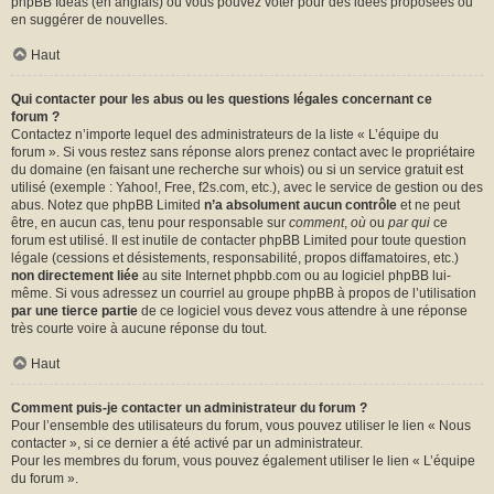
phpBB Ideas
(en anglais) où vous pouvez voter pour des idées proposées ou
en suggérer de nouvelles.
Haut
Qui contacter pour les abus ou les questions légales concernant ce
forum ?
Contactez n’importe lequel des administrateurs de la liste « L’équipe du
forum ». Si vous restez sans réponse alors prenez contact avec le propriétaire
du domaine (en faisant une
recherche sur whois
) ou si un service gratuit est
utilisé (exemple : Yahoo!, Free, f2s.com, etc.), avec le service de gestion ou des
abus. Notez que phpBB Limited
n’a absolument aucun contrôle
et ne peut
être, en aucun cas, tenu pour responsable sur
comment
,
où
ou
par qui
ce
forum est utilisé. Il est inutile de contacter phpBB Limited pour toute question
légale (cessions et désistements, responsabilité, propos diffamatoires, etc.)
non directement liée
au site Internet phpbb.com ou au logiciel phpBB lui-
même. Si vous adressez un courriel au groupe phpBB à propos de l’utilisation
par une tierce partie
de ce logiciel vous devez vous attendre à une réponse
très courte voire à aucune réponse du tout.
Haut
Comment puis-je contacter un administrateur du forum ?
Pour l’ensemble des utilisateurs du forum, vous pouvez utiliser le lien « Nous
contacter », si ce dernier a été activé par un administrateur.
Pour les membres du forum, vous pouvez également utiliser le lien « L’équipe
du forum ».