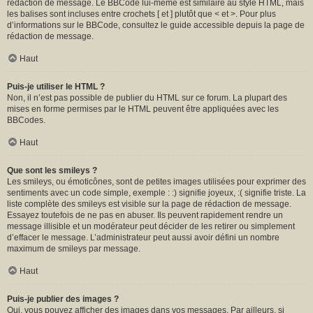
rédaction de message. Le BBCode lui-même est similaire au style HTML, mais
les balises sont incluses entre crochets [ et ] plutôt que < et >. Pour plus
d’informations sur le BBCode, consultez le guide accessible depuis la page de
rédaction de message.
Haut
Puis-je utiliser le HTML ?
Non, il n’est pas possible de publier du HTML sur ce forum. La plupart des
mises en forme permises par le HTML peuvent être appliquées avec les
BBCodes.
Haut
Que sont les smileys ?
Les smileys, ou émoticônes, sont de petites images utilisées pour exprimer des
sentiments avec un code simple, exemple : :) signifie joyeux, :( signifie triste. La
liste complète des smileys est visible sur la page de rédaction de message.
Essayez toutefois de ne pas en abuser. Ils peuvent rapidement rendre un
message illisible et un modérateur peut décider de les retirer ou simplement
d’effacer le message. L’administrateur peut aussi avoir défini un nombre
maximum de smileys par message.
Haut
Puis-je publier des images ?
Oui, vous pouvez afficher des images dans vos messages. Par ailleurs, si